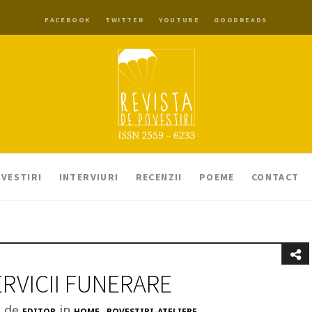
FACEBOOK
TWITTER
YOUTUBE
GOODREADS
VESTIRI
INTERVIURI
RECENZII
POEME
CONTACT
RVICII FUNERARE
t de
in
,
EDITOR
HOME
POVESTIRI-ATELIERE