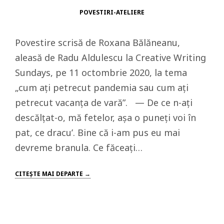
POVESTIRI-ATELIERE
Povestire scrisă de Roxana Bălăneanu,
aleasă de Radu Aldulescu la Creative Writing
Sundays, pe 11 octombrie 2020, la tema
„cum ați petrecut pandemia sau cum ați
petrecut vacanța de vară”. — De ce n-ați
descălțat-o, mă fetelor, așa o puneți voi în
pat, ce dracu’. Bine că i-am pus eu mai
devreme branula. Ce făceați…
CITEŞTE MAI DEPARTE →