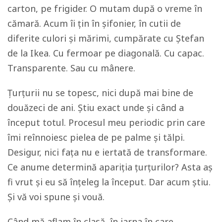
carton, pe frigider. O mutam după o vreme în
cămară. Acum îi țin în șifonier, în cutii de
diferite culori și mărimi, cumpărate cu Ștefan
de la Ikea. Cu fermoar pe diagonală. Cu capac.
Transparente. Sau cu mânere.
Țurțurii nu se topesc, nici după mai bine de
douăzeci de ani. Știu exact unde și când a
început totul. Procesul meu periodic prin care
îmi reînnoiesc pielea de pe palme și tălpi.
Desigur, nici fața nu e iertată de transformare.
Ce anume determină apariția țurțurilor? Asta aș
fi vrut și eu să înțeleg la început. Dar acum știu.
Și vă voi spune și vouă.
Când mă aflam în clasă, în iarna în care