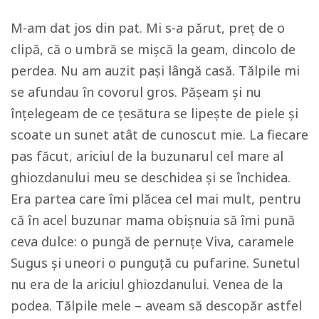
M-am dat jos din pat. Mi s-a părut, preț de o
clipă, că o umbră se mișcă la geam, dincolo de
perdea. Nu am auzit pași lângă casă. Tălpile mi
se afundau în covorul gros. Pășeam și nu
înțelegeam de ce țesătura se lipește de piele și
scoate un sunet atât de cunoscut mie. La fiecare
pas făcut, ariciul de la buzunarul cel mare al
ghiozdanului meu se deschidea și se închidea.
Era partea care îmi plăcea cel mai mult, pentru
că în acel buzunar mama obișnuia să îmi pună
ceva dulce: o pungă de pernuțe Viva, caramele
Sugus și uneori o punguță cu pufarine. Sunetul
nu era de la ariciul ghiozdanului. Venea de la
podea. Tălpile mele – aveam să descopăr astfel