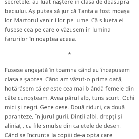
secretele, au luat naștere în clasa de deasupra
beciului. Aș putea să jur că Tanța a fost moașa
lor. Martorul venirii lor pe lume. Că silueta ei
fusese cea pe care o văzusem în lumina
farurilor în noaptea aceea.
*
Fusese angajată în toamna când eu începusem
clasa a șaptea. Când am văzut-o prima dată,
hotărâsem că
ea
este cea mai blândă femeie din
câte cunoșteam. Avea părul alb, tuns scurt. Ochi
mici și negri. Gene dese. Două riduri, ca două
paranteze, în jurul gurii. Dinții albi, drepți și
aliniați, ca file smulse din caietele de desen.
Când se încrunta la copiii de-a opta care