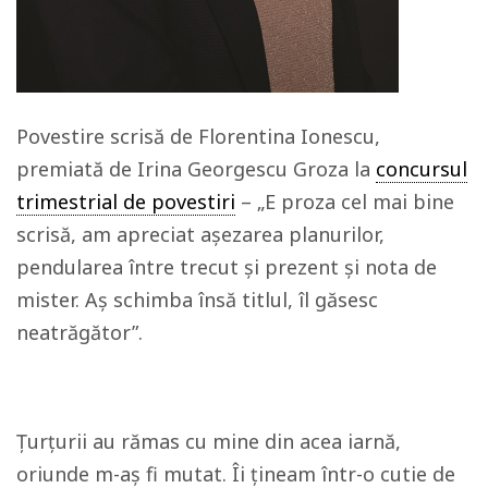
Povestire scrisă de Florentina Ionescu,
premiată de Irina Georgescu Groza la
concursul
trimestrial de povestiri
– „E proza cel mai bine
scrisă, am apreciat așezarea planurilor,
pendularea între trecut și prezent și nota de
mister. Aș schimba însă titlul, îl găsesc
neatrăgător”.
Țurțurii au rămas cu mine din acea iarnă,
oriunde m-aș fi mutat. Îi țineam într-o cutie de