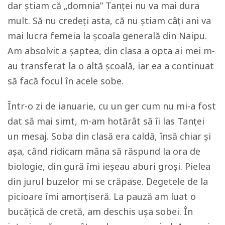
dar știam că „domnia” Tanței nu va mai dura
mult. Să nu credeți asta, că nu știam câți ani va
mai lucra femeia la școala generală din Naipu.
Am absolvit a șaptea, din clasa a opta ai mei m-
au transferat la o altă școală, iar ea a continuat
să facă focul în acele sobe.
Într-o zi de ianuarie, cu un ger cum nu mi-a fost
dat să mai simt, m-am hotărât să îi las Tanței
un mesaj. Soba din clasă era caldă, însă chiar și
așa, când ridicam mâna să răspund la ora de
biologie, din gură îmi ieșeau aburi groși. Pielea
din jurul buzelor mi se crăpase. Degetele de la
picioare îmi amorțiseră. La pauză am luat o
bucățică de cretă, am deschis ușa sobei. În