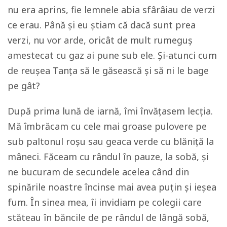
nu era aprins, fie lemnele abia sfârâiau de verzi
ce erau. Până și eu știam că dacă sunt prea
verzi, nu vor arde, oricât de mult rumeguș
amestecat cu gaz ai pune sub ele. Și-atunci cum
de reușea Tanța să le găsească și să ni le bage
pe gât?
După prima lună de iarnă, îmi învățasem lecția.
Mă îmbrăcam cu cele mai groase pulovere pe
sub paltonul roșu sau geaca verde cu blăniță la
mâneci. Făceam cu rândul în pauze, la sobă, și
ne bucuram de secundele acelea când din
spinările noastre încinse mai avea puțin și ieșea
fum. În sinea mea, îi invidiam pe colegii care
stăteau în băncile de pe rândul de lângă sobă,