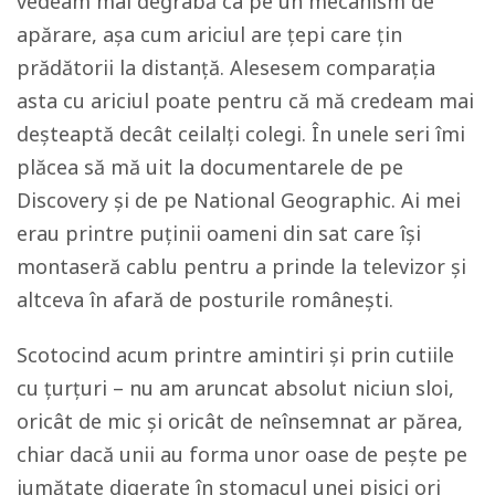
vedeam mai degrabă ca pe un mecanism de
apărare, așa cum ariciul are țepi care țin
prădătorii la distanță. Alesesem comparația
asta cu ariciul poate pentru că mă credeam mai
deșteaptă decât ceilalți colegi. În unele seri îmi
plăcea să mă uit la documentarele de pe
Discovery și de pe National Geographic. Ai mei
erau printre puținii oameni din sat care își
montaseră cablu pentru a prinde la televizor și
altceva în afară de posturile românești.
Scotocind acum printre amintiri și prin cutiile
cu țurțuri – nu am aruncat absolut niciun sloi,
oricât de mic și oricât de neînsemnat ar părea,
chiar dacă unii au forma unor oase de pește pe
jumătate digerate în stomacul unei pisici ori