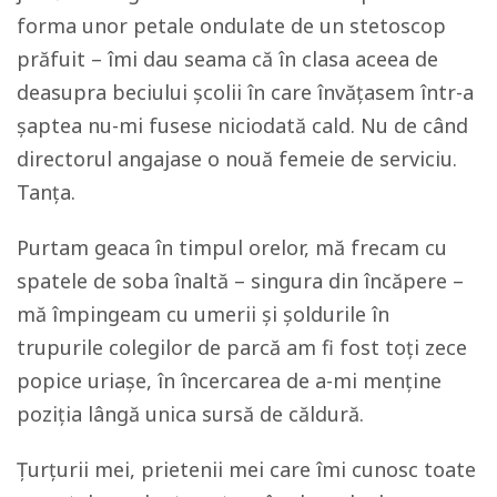
forma unor petale ondulate de un stetoscop
prăfuit – îmi dau seama că în clasa aceea de
deasupra beciului școlii în care învățasem într-a
șaptea nu-mi fusese niciodată cald. Nu de când
directorul angajase o nouă femeie de serviciu.
Tanța.
Purtam geaca în timpul orelor, mă frecam cu
spatele de soba înaltă – singura din încăpere –
mă împingeam cu umerii și șoldurile în
trupurile colegilor de parcă am fi fost toți zece
popice uriașe, în încercarea de a-mi menține
poziția lângă unica sursă de căldură.
Țurțurii mei, prietenii mei care îmi cunosc toate