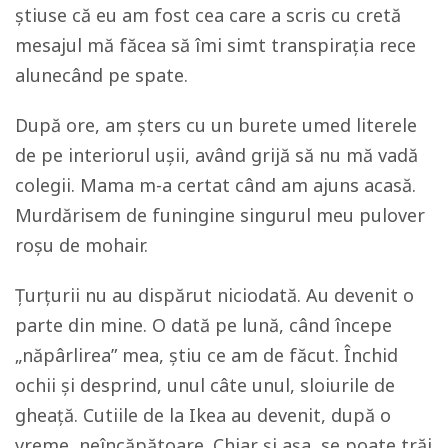
știuse că eu am fost cea care a scris cu cretă
mesajul mă făcea să îmi simt transpirația rece
alunecând pe spate.
După ore, am șters cu un burete umed literele
de pe interiorul ușii, având grijă să nu mă vadă
colegii. Mama m-a certat când am ajuns acasă.
Murdărisem de funingine singurul meu pulover
roșu de mohair.
Țurțurii nu au dispărut niciodată. Au devenit o
parte din mine. O dată pe lună, când începe
„năpârlirea” mea, știu ce am de făcut. Închid
ochii și desprind, unul câte unul, sloiurile de
gheață. Cutiile de la Ikea au devenit, după o
vreme, neîncăpătoare. Chiar și așa, se poate trăi