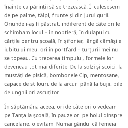
înainte ca părinții să se trezească. Îi culesesem
de pe palme, tălpi, frunte și din jurul gurii.
Oriunde i-aș fi păstrat, indiferent de câte ori le
schimbam locul – în noptieră, în dulapul cu
cărțile pentru școală, în șifonier, lângă cămășile
iubitului meu, ori în portfard – țurțurii mei nu
se topeau. Cu trecerea timpului, formele lor
deveneau tot mai diferite. De la solzi și scoici, la
mustăți de pisică, bombonele Cip, mentosane,
capace de stilouri, de la arcuri până la bujii, pile
de unghii ori ascuțitori.
În săptămâna aceea, ori de câte ori o vedeam
pe Tanța la școală, în pauze ori pe holul dinspre
cancelarie, o evitam. Numai gândul că femeia