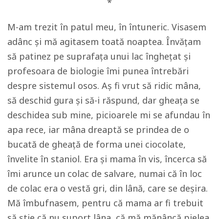
*
M-am trezit în patul meu, în întuneric. Visasem
adânc și mă agitasem toată noaptea. Învățam
să patinez pe suprafața unui lac înghețat și
profesoara de biologie îmi punea întrebări
despre sistemul osos. Aș fi vrut să ridic mâna,
să deschid gura și să-i răspund, dar gheața se
deschidea sub mine, picioarele mi se afundau în
apa rece, iar mâna dreaptă se prindea de o
bucată de gheață de forma unei ciocolate,
învelite în staniol. Era și mama în vis, încerca să
îmi arunce un colac de salvare, numai că în loc
de colac era o vestă gri, din lână, care se deșira.
Mă îmbufnasem, pentru că mama ar fi trebuit
să știe că nu suport lâna, că mă mănâncă pielea