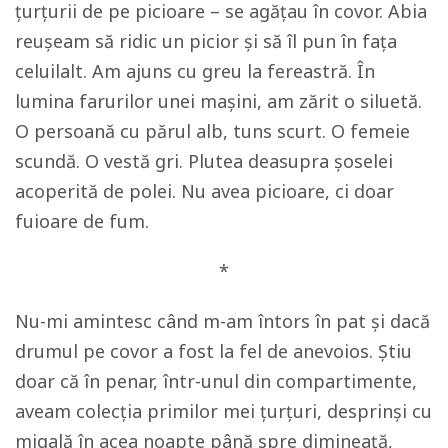
țurțurii de pe picioare – se agățau în covor. Abia
reușeam să ridic un picior și să îl pun în fața
celuilalt. Am ajuns cu greu la fereastră. În
lumina farurilor unei mașini, am zărit o siluetă.
O persoană cu părul alb, tuns scurt. O femeie
scundă. O vestă gri. Plutea deasupra șoselei
acoperită de polei. Nu avea picioare, ci doar
fuioare de fum.
*
Nu-mi amintesc când m-am întors în pat și dacă
drumul pe covor a fost la fel de anevoios. Știu
doar că în penar, într-unul din compartimente,
aveam colecția primilor mei țurțuri, desprinși cu
migală în acea noapte până spre dimineață,