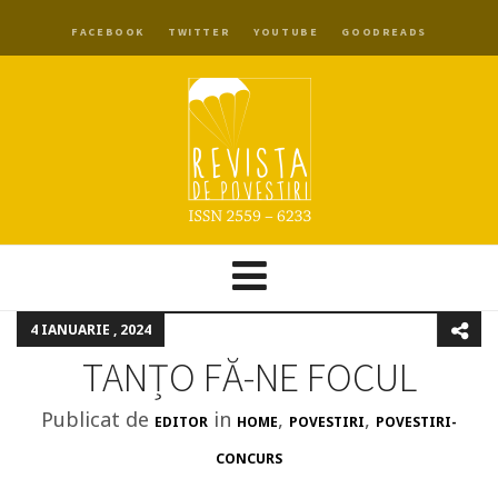
FACEBOOK
TWITTER
YOUTUBE
GOODREADS
4 IANUARIE , 2024
TANȚO FĂ-NE FOCUL
Publicat de
in
,
,
EDITOR
HOME
POVESTIRI
POVESTIRI-
CONCURS