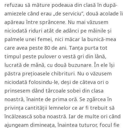
refuzau să măture podeaua din clasă în după-
amiezele când erau „de serviciu”, două acolade îi
apăreau între sprâncene. Nu mai văzusem
niciodată riduri atât de adânci pe mâinile și
palmele unei femei, nici măcar la bunică-mea
care avea peste 80 de ani. Tanța purta tot
timpul peste pulover o vestă gri din lână,
lucrată de mână, cu două buzunare. În ele își
păstra prețioasele chibrituri. Nu o văzusem
niciodată folosindu-le, deși de câteva ori o
prinsesem dând târcoale sobei din clasa
noastră, înainte de prima oră. Se zgârcea în
privința cantității lemnelor ce ar fi trebuit să
încălzească soba noastră. Iar de multe ori când
ajungeam dimineața, înaintea tuturor, focul fie