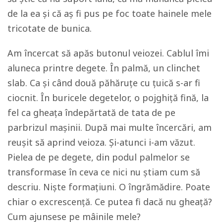
de la ea și că aș fi pus pe foc toate hainele mele
tricotate de bunica.
Am încercat să apăs butonul veiozei. Cablul îmi
aluneca printre degete. În palmă, un clinchet
slab. Ca și când două păhăruțe cu țuică s-ar fi
ciocnit. În buricele degetelor, o pojghiță fină, la
fel ca gheața îndepărtată de tata de pe
parbrizul mașinii. După mai multe încercări, am
reușit să aprind veioza. Și-atunci i-am văzut.
Pielea de pe degete, din podul palmelor se
transformase în ceva ce nici nu știam cum să
descriu. Niște formațiuni. O îngrămădire. Poate
chiar o excrescență. Ce putea fi dacă nu gheață?
Cum ajunsese pe mâinile mele?