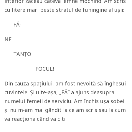
interior zăceau câteva lemne mocnind. Am scris
cu litere mari peste stratul de funingine al ușii:
FĂ-
NE
TANȚO
FOCUL!
Din cauza spațiului, am fost nevoită să înghesui
cuvintele. Și uite-așa, „FĂ” a ajuns deasupra
numelui femeii de serviciu. Am închis ușa sobei
și nu m-am mai gândit la ce am scris sau la cum
va reacționa când va citi.