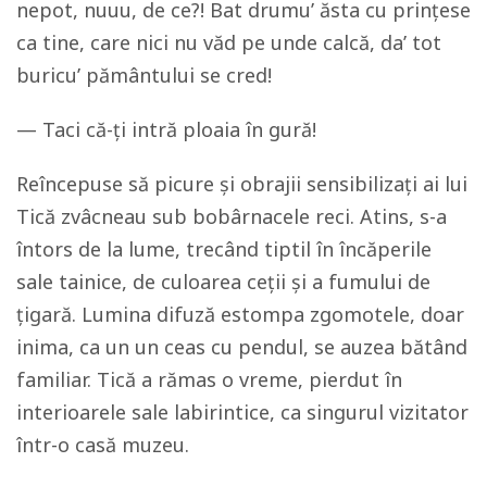
nepot, nuuu, de ce?! Bat drumu’ ăsta cu prințese
ca tine, care nici nu văd pe unde calcă, da’ tot
buricu’ pământului se cred!
— Taci că-ți intră ploaia în gură!
Reîncepuse să picure și obrajii sensibilizați ai lui
Tică zvâcneau sub bobârnacele reci. Atins, s-a
întors de la lume, trecând tiptil în încăperile
sale tainice, de culoarea ceții și a fumului de
țigară. Lumina difuză estompa zgomotele, doar
inima, ca un un ceas cu pendul, se auzea bătând
familiar. Tică a rămas o vreme, pierdut în
interioarele sale labirintice, ca singurul vizitator
într-o casă muzeu.