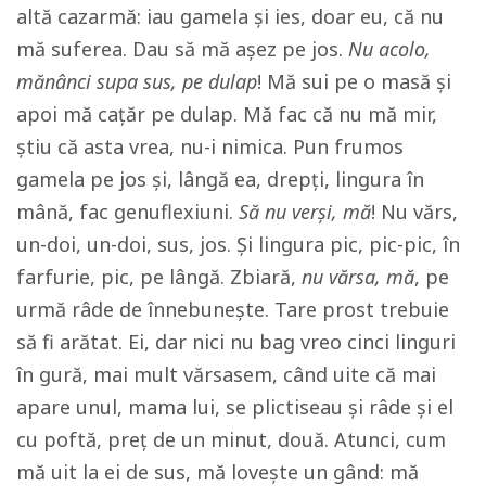
altă cazarmă: iau gamela și ies, doar eu, că nu
mă suferea. Dau să mă așez pe jos.
Nu acolo,
mănânci supa sus, pe dulap
! Mă sui pe o masă și
apoi mă cațăr pe dulap. Mă fac că nu mă mir,
știu că asta vrea, nu-i nimica. Pun frumos
gamela pe jos și, lângă ea, drepți, lingura în
mână, fac genuflexiuni.
Să nu verși, mă
! Nu vărs,
un-doi, un-doi, sus, jos. Și lingura pic, pic-pic, în
farfurie, pic, pe lângă. Zbiară,
nu vărsa, mă
, pe
urmă râde de înnebunește. Tare prost trebuie
să fi arătat. Ei, dar nici nu bag vreo cinci linguri
în gură, mai mult vărsasem, când uite că mai
apare unul, mama lui, se plictiseau și râde și el
cu poftă, preț de un minut, două. Atunci, cum
mă uit la ei de sus, mă lovește un gând: mă