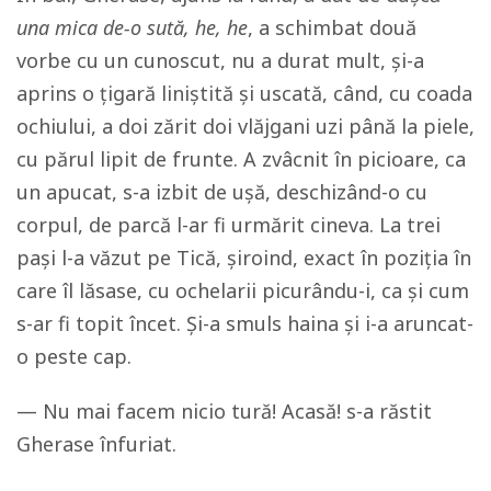
una mica de-o sută, he, he
, a schimbat două
vorbe cu un cunoscut, nu a durat mult, și-a
aprins o țigară liniștită și uscată, când, cu coada
ochiului, a doi zărit doi vlăjgani uzi până la piele,
cu părul lipit de frunte. A zvâcnit în picioare, ca
un apucat, s-a izbit de ușă, deschizând-o cu
corpul, de parcă l-ar fi urmărit cineva. La trei
pași l-a văzut pe Tică, șiroind, exact în poziția în
care îl lăsase, cu ochelarii picurându-i, ca și cum
s-ar fi topit încet. Și-a smuls haina și i-a aruncat-
o peste cap.
— Nu mai facem nicio tură! Acasă! s-a răstit
Gherase înfuriat.