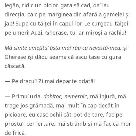
legăn, ridic un picior, gata să cad, da’ iau
direcția, calc pe marginea din afară a gamelei și
jap! Supa cu tăiței în capul lor. Le curgeau tăițeii
pe umeri! Auzi, Gherase, tu iar miroși a rachiu!
Mă simte amețitu’ ăsta mai rău ca nevastă-mea,
și
Gherase își dădu seama că ascultase cu gura
căscată.
— Pe dracu’! Zi mai departe odată!
— Primu’ urla,
dobitoc, nemernic
, mă înjură, mă
trage jos grămadă, mai mult în cap decât în
picioare, eu casc ochii cât pot de tare, fac pe
prostu’, cer iertare, mă strâmb și mă fac că mor
de frică.