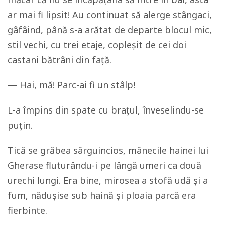
ar mai fi lipsit! Au continuat să alerge stângaci,
gâfâind, până s-a arătat de departe blocul mic,
stil vechi, cu trei etaje, copleșit de cei doi
castani bătrâni din față.
— Hai, mă! Parc-ai fi un stâlp!
L-a împins din spate cu brațul, înveselindu-se
puțin.
Tică se grăbea sârguincios, mânecile hainei lui
Gherase fluturându-i pe lângă umeri ca două
urechi lungi. Era bine, mirosea a stofă udă și a
fum, nădușise sub haină și ploaia parcă era
fierbinte.