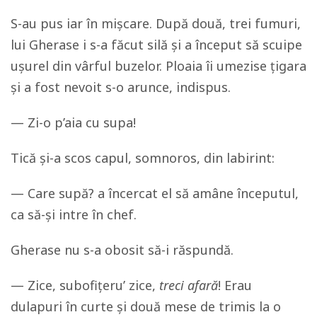
S-au pus iar în mișcare. După două, trei fumuri,
lui Gherase i s-a făcut silă și a început să scuipe
ușurel din vârful buzelor. Ploaia îi umezise țigara
și a fost nevoit s-o arunce, indispus.
— Zi-o p’aia cu supa!
Tică și-a scos capul, somnoros, din labirint:
— Care supă? a încercat el să amâne începutul,
ca să-și intre în chef.
Gherase nu s-a obosit să-i răspundă.
— Zice, subofițeru’ zice,
treci afară
! Erau
dulapuri în curte și două mese de trimis la o