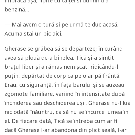
îmbracă așa, lipite cu tăiței și duhnind a
benzină…
— Mai avem o tură și pe urmă te duc acasă.
Acuma stai un pic aici.
Gherase se grăbea să se depărteze; în curând
avea să plouă de-a binelea. Tică și-a simțit
brațul liber și a rămas nemișcat, ridicându-l
puțin, depărtat de corp ca pe o aripă frântă.
Erau, cu siguranță, în fața barului și se auzeau
zgomote familiare, variind în intensitate după
închiderea sau deschiderea ușii. Gherase nu-l lua
niciodată înăuntru, ca să nu se încurce lumea în
el. De fiecare dată, Tică se întreba cum ar fi
dacă Gherase l-ar abandona din plictiseală, l-ar