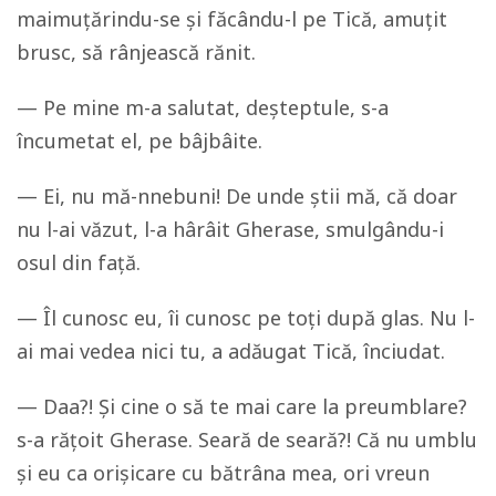
maimuțărindu-se și făcându-l pe Tică, amuțit
brusc, să rânjească rănit.
— Pe mine m-a salutat, deșteptule, s-a
încumetat el, pe bâjbâite.
— Ei, nu mă-nnebuni! De unde știi mă, că doar
nu l-ai văzut, l-a hârâit Gherase, smulgându-i
osul din față.
— Îl cunosc eu, îi cunosc pe toți după glas. Nu l-
ai mai vedea nici tu, a adăugat Tică, înciudat.
— Daa?! Și cine o să te mai care la preumblare?
s-a rățoit Gherase. Seară de seară?! Că nu umblu
și eu ca orișicare cu bătrâna mea, ori vreun