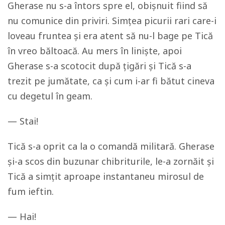
Gherase nu s-a întors spre el, obișnuit fiind să
nu comunice din priviri. Simțea picurii rari care-i
loveau fruntea și era atent să nu-l bage pe Tică
în vreo băltoacă. Au mers în liniște, apoi
Gherase s-a scotocit după țigări și Tică s-a
trezit pe jumătate, ca și cum i-ar fi bătut cineva
cu degetul în geam.
— Stai!
Tică s-a oprit ca la o comandă militară. Gherase
și-a scos din buzunar chibriturile, le-a zornăit și
Tică a simțit aproape instantaneu mirosul de
fum ieftin.
— Hai!