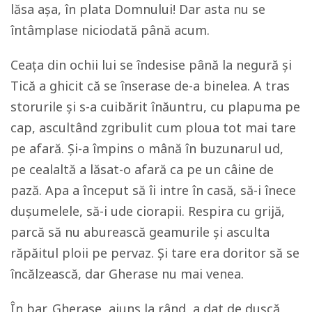
lăsa așa, în plata Domnului! Dar asta nu se
întâmplase niciodată până acum.
Ceața din ochii lui se îndesise până la negură și
Tică a ghicit că se înserase de-a binelea. A tras
storurile și s-a cuibărit înăuntru, cu plapuma pe
cap, ascultând zgribulit cum ploua tot mai tare
pe afară. Și-a împins o mână în buzunarul ud,
pe cealaltă a lăsat-o afară ca pe un câine de
pază. Apa a început să îi intre în casă, să-i înece
dușumelele, să-i ude ciorapii. Respira cu grijă,
parcă să nu aburească geamurile și asculta
răpăitul ploii pe pervaz. Și tare era doritor să se
încălzească, dar Gherase nu mai venea.
În bar, Gherase, ajuns la rând, a dat de dușcă