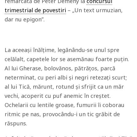
remarcată de Péter Demény la
concursul
trimestrial de povestiri
– „Un text urmuzian,
dar nu epigon”.
La aceeași înălțime, legănându-se unul spre
celălalt, capetele lor se asemănau foarte puțin.
Al lui Gherase, bolovănos, pătrățos, parcă
neterminat, cu peri albi și negri retezați scurt;
al lui Tică, mărunt, rotund și sfrijit ca un măr
vechi, acoperit cu puf anemic în creștet.
Ochelarii cu lentile groase, fumurii îi coborau
ritmic pe nas, provocându-i un tic grăbit de
răspuns.