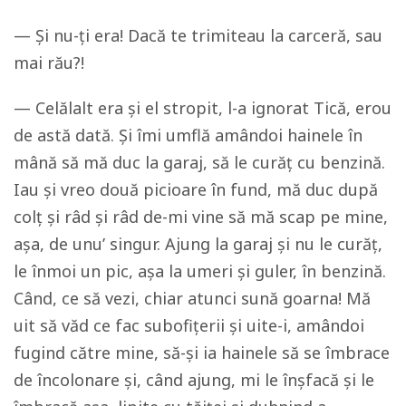
— Și nu-ți era! Dacă te trimiteau la carceră, sau
mai rău?!
— Celălalt era și el stropit, l-a ignorat Tică, erou
de astă dată. Și îmi umflă amândoi hainele în
mână să mă duc la garaj, să le curăț cu benzină.
Iau și vreo două picioare în fund, mă duc după
colț și râd și râd de-mi vine să mă scap pe mine,
așa, de unu’ singur. Ajung la garaj și nu le curăț,
le înmoi un pic, așa la umeri și guler, în benzină.
Când, ce să vezi, chiar atunci sună goarna! Mă
uit să văd ce fac subofițerii și uite-i, amândoi
fugind către mine, să-și ia hainele să se îmbrace
de încolonare și, când ajung, mi le înșfacă și le