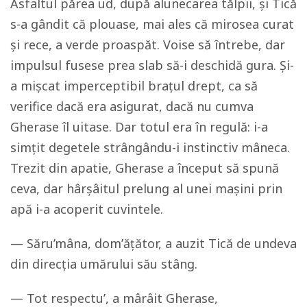
Asfaltul părea ud, după alunecarea tălpii, și Tică
s-a gândit că plouase, mai ales că mirosea curat
și rece, a verde proaspăt. Voise să întrebe, dar
impulsul fusese prea slab să-i deschidă gura. Și-
a mișcat imperceptibil brațul drept, ca să
verifice dacă era asigurat, dacă nu cumva
Gherase îl uitase. Dar totul era în regulă: i-a
simțit degetele strângându-i instinctiv mâneca.
Trezit din apatie, Gherase a început să spună
ceva, dar hârșâitul prelung al unei mașini prin
apă i-a acoperit cuvintele.
— Săru’mâna, dom’ățător, a auzit Tică de undeva
din direcția umărului său stâng.
— Tot respectu’, a mârâit Gherase,