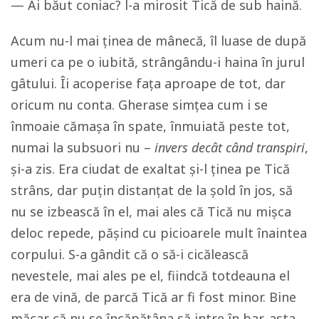
— Ai băut coniac? l-a mirosit Tică de sub haină.
Acum nu-l mai ținea de mânecă, îl luase de după
umeri ca pe o iubită, strângându-i haina în jurul
gâtului. Îi acoperise fața aproape de tot, dar
oricum nu conta. Gherase simțea cum i se
înmoaie cămașa în spate, înmuiată peste tot,
numai la subsuori nu –
invers decât când transpiri
,
și-a zis. Era ciudat de exaltat și-l ținea pe Tică
strâns, dar puțin distanțat de la șold în jos, să
nu se izbească în el, mai ales că Tică nu mișca
deloc repede, pășind cu picioarele mult înaintea
corpului. S-a gândit că o să-i cicălească
nevestele, mai ales pe el, fiindcă totdeauna el
era de vină, de parcă Tică ar fi fost minor. Bine
măcar că nu se încăpățâna să intre în bar, asta