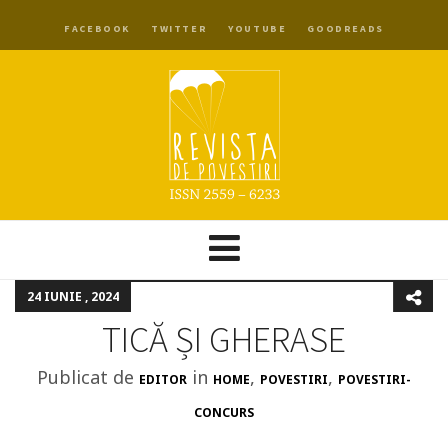
FACEBOOK
TWITTER
YOUTUBE
GOODREADS
24 IUNIE , 2024
TICĂ ȘI GHERASE
Publicat de
in
,
,
EDITOR
HOME
POVESTIRI
POVESTIRI-
CONCURS