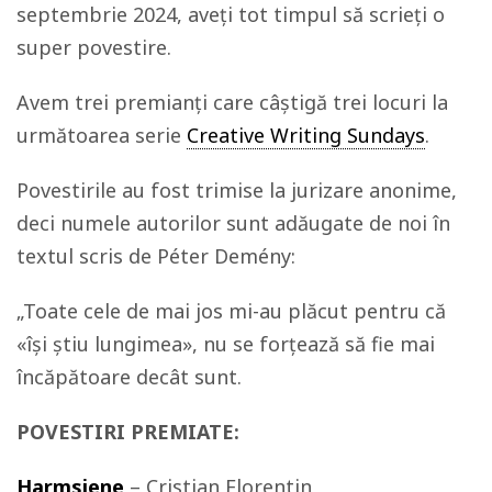
septembrie 2024, aveți tot timpul să scrieți o
super povestire.
Avem trei premianți care câștigă trei locuri la
următoarea serie
Creative Writing Sundays
.
Povestirile au fost trimise la jurizare anonime,
deci numele autorilor sunt adăugate de noi în
textul scris de
Péter Demény:
„
Toate cele de mai jos mi-au plăcut pentru că
«își știu lungimea», nu se forțează să fie mai
încăpătoare decât sunt
.
POVESTIRI PREMIATE:
Harmsiene
– Cristian Florentin