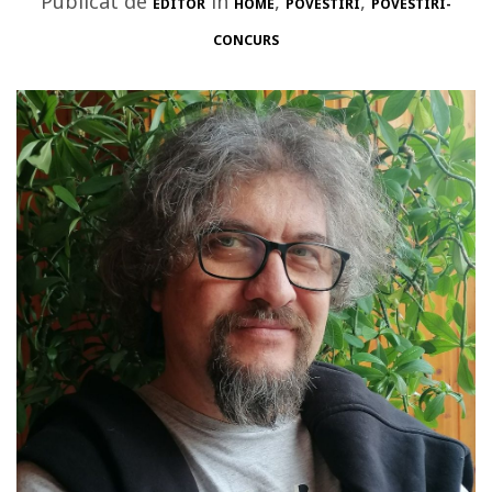
Publicat de
in
,
,
EDITOR
HOME
POVESTIRI
POVESTIRI-
CONCURS