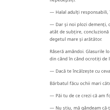
— Halal adulți responsabili, 
— Dar și noi plozi demenți,
atât de subțire, concluzionă
degetul mare și arătător.
Râseră amândoi. Glasurile lor
din când în când ocrotiți de l
— Dacă te încălzește cu ceva
Bărbatul făcu ochii mari cătr
— Păi tu de ce crezi că am fos
— Nu știu, mă gândeam că-ți 