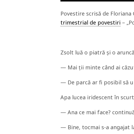
Povestire scrisă de Florian
trimestrial de povestiri
– „Po
Zsolt luă o piatră și o arunc
— Mai ții minte când ai căzut
— De parcă ar fi posibil să 
Apa lucea iridescent în scur
— Ana ce mai face? continuă 
— Bine, tocmai s-a angajat 