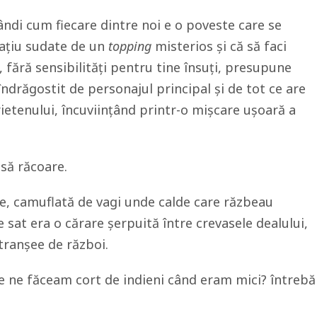
e gândi cum fiecare dintre noi e o poveste care se
spațiu sudate de un
topping
misterios și că să faci
, fără sensibilități pentru tine însuți, presupune
îndrăgostit de personajul principal și de tot ce are
prietenului, încuviințând printr-o mișcare ușoară a
să răcoare.
ce, camuflată de vagi unde calde care răzbeau
 sat era o cărare șerpuită între crevasele dealului,
 tranșee de război.
re ne făceam cort de indieni când eram mici? întrebă