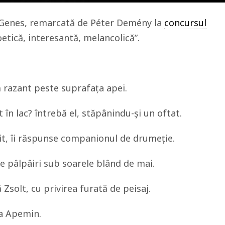
a Genes, remarcată de Péter Demény la
concursul
etică, interesantă, melancolică”.
ă razant peste suprafața apei.
 în lac? întrebă el, stăpânindu-și un oftat.
uit, îi răspunse companionul de drumeție.
te pâlpâiri sub soarele blând de mai.
Zsolt, cu privirea furată de peisaj.
la Apemin.