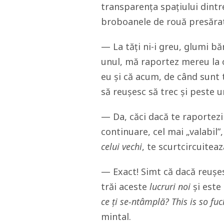
transparența spațiului dintre
broboanele de rouă presărat
— La tăți ni-i greu, glumi bă
unul, mă raportez mereu la 
eu și că acum, de când sunt 
să reușesc să trec și peste ur
— Da, căci dacă te raportezi
continuare, cel mai „valabil”
celui vechi
, te scurtcircuitea
— Exact! Simt că dacă reușe
trăi aceste
lucruri noi
și este
ce ți se-ntâmplă? This is so fu
mintal.