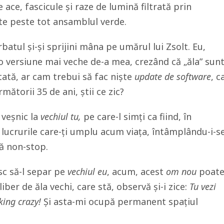
 ace, fascicule și raze de lumină filtrată prin
e peste tot ansamblul verde.
rbatul și-și sprijini mâna pe umărul lui Zsolt. Eu,
o versiune mai veche de-a mea, crezând că „ăla” sun
tată, ar cam trebui să fac niște
update de
software
, c
mătorii 35 de ani, știi ce zic?
 veșnic la
vechiul tu,
pe care-l simți ca fiind, în
, lucrurile care-ți umplu acum viața, întâmplându-i-s
ză non-stop.
sc să-l separ pe
vechiul eu
, acum, acest
om nou
poat
 liber de ăla vechi, care stă, observă și-i zice:
Tu vezi
cking crazy!
Și asta-mi ocupă permanent spațiul