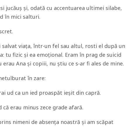
si jucăuș și, odată cu accentuarea ultimei silabe,
 în mici salturi.
scret.
salvat viața, într-un fel sau altul, rosti el după un
: tu fizic și ea emoțional. Eram în prag de suicid
rau Ana și copiii, nu știu ce s-ar fi ales de mine.
netulburat în zare:
ai ud ca un ied proaspăt ieșit din capră.
d că erau minus zece grade afară.
rins nimeni de absența noastră și am scăpat