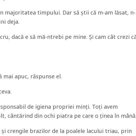
 majoritatea timpului. Dar să știi că m-am lăsat, n-
ni deja.
ucru, dacă e să mă-ntrebi pe mine. Și cam cât crezi c
ă mai apuc, răspunse el.
ceva.
esponsabil de igiena propriei minți. Toți avem
lt, cântărind din ochi piatra pe care o ținea în mână
i crengile brazilor de la poalele lacului triau, prin