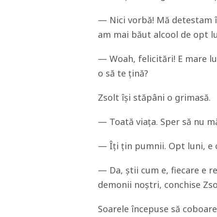
— Nici vorbă! Mă detestam în
am mai băut alcool de opt lu
— Woah, felicitări! E mare l
o să te țină?
Zsolt își stăpâni o grimasă.
— Toată viața. Sper să nu m
— Îți țin pumnii. Opt luni, e 
— Da, știi cum e, fiecare e r
demonii noștri, conchise Zso
Soarele începuse să coboare ș