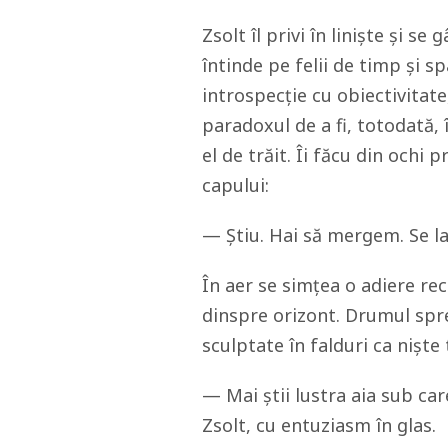
Zsolt îl privi în liniște și s
întinde pe felii de timp și 
introspecție cu obiectivitate
paradoxul de a fi, totodată, 
el de trăit. Îi făcu din ochi 
capului:
— Știu. Hai să mergem. Se la
În aer se simțea o adiere re
dinspre orizont. Drumul spre
sculptate în falduri ca niște
— Mai știi lustra aia sub ca
Zsolt, cu entuziasm în glas.