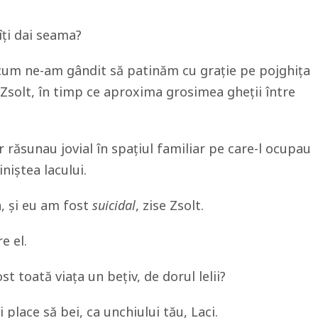
îți dai seama?
 cum ne-am gândit să patinăm cu grație pe pojghița
 Zsolt, în timp ce aproxima grosimea gheții între
 răsunau jovial în spațiul familiar pe care-l ocupau
iniștea lacului.
, și eu am fost
suicidal
, zise Zsolt.
e el.
t toată viața un bețiv, de dorul lelii?
place să bei, ca unchiului tău, Laci.