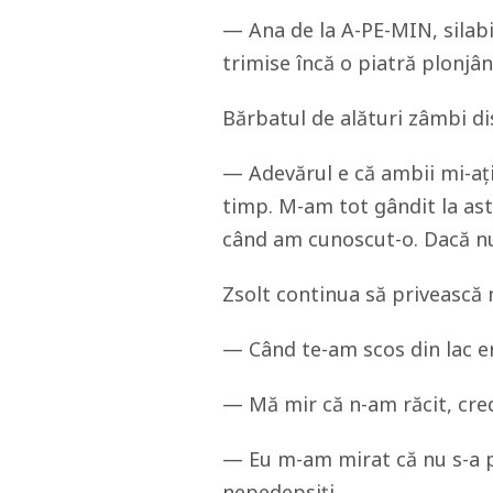
— Ana de la A-PE-MIN, silabi
trimise încă o piatră plonjând
Bărbatul de alături zâmbi di
— Adevărul e că ambii mi-ați 
timp. M-am tot gândit la asta
când am cunoscut-o. Dacă nu e
Zsolt continua să privească 
— Când te-am scos din lac er
— Mă mir că n-am răcit, cre
— Eu m-am mirat că nu s-a p
nepedepsiți.