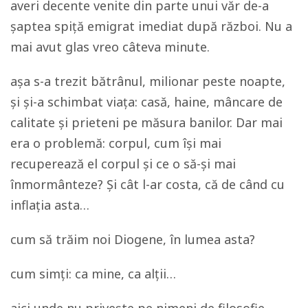
averi decente venite din parte unui văr de-a
șaptea spiță emigrat imediat după război. Nu a
mai avut glas vreo câteva minute.
așa s-a trezit bătrânul, milionar peste noapte,
și și-a schimbat viața: casă, haine, mâncare de
calitate și prieteni pe măsura banilor. Dar mai
era o problemă: corpul, cum își mai
recuperează el corpul și ce o să-și mai
înmormânteze? Și cât l-ar costa, că de când cu
inflația asta…
cum să trăim noi Diogene, în lumea asta?
cum simți: ca mine, ca alții…
aici unde nu privește pe nimeni de filosofie