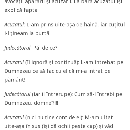
avocații apărării și acuzării. La bară acuzatul își
explică fapta.
Acuzatul
: L-am prins uite-așa de haină, iar cuțitul
i-l țineam la burtă.
Judecătorul
: Păi de ce?
Acuzatul
(îl ignoră și continuă): L-am întrebat pe
Dumnezeu ce să fac cu el că mi-a intrat pe
pământ!
Judecătorul
(iar îl întrerupe): Cum să-l întrebi pe
Dumnezeu, domne’?!!!
Acuzatul
(nici nu ține cont de el): M-am uitat
uite-așa în sus (își dă ochii peste cap) și văd