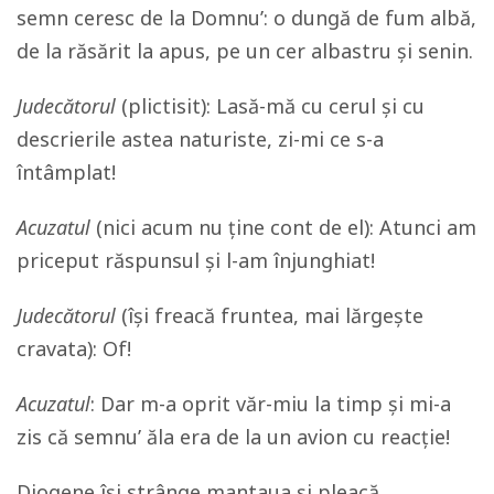
semn ceresc de la Domnu’: o dungă de fum albă,
de la răsărit la apus, pe un cer albastru și senin.
Judecătorul
(plictisit): Lasă-mă cu cerul și cu
descrierile astea naturiste, zi-mi ce s-a
întâmplat!
Acuzatul
(nici acum nu ține cont de el): Atunci am
priceput răspunsul și l-am înjunghiat!
Judecătorul
(își freacă fruntea, mai lărgește
cravata): Of!
Acuzatul
: Dar m-a oprit văr-miu la timp și mi-a
zis că semnu’ ăla era de la un avion cu reacție!
Diogene își strânge mantaua și pleacă.