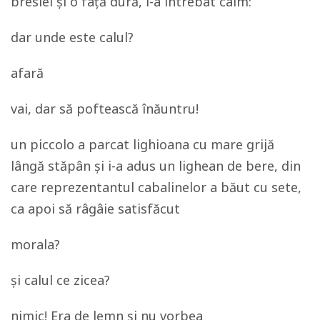
breslei și o față dură, l-a întrebat calm:
dar unde este calul?
afară
vai, dar să poftească înăuntru!
un piccolo a parcat lighioana cu mare grijă
lângă stăpân și i-a adus un lighean de bere, din
care reprezentantul cabalinelor a băut cu sete,
ca apoi să râgâie satisfăcut
morala?
și calul ce zicea?
nimic! Era de lemn și nu vorbea