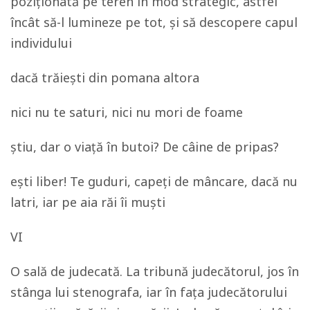
poziționată pe teren în mod strategic, astfel
încât să-l lumineze pe tot, și să descopere capul
individului
dacă trăiești din pomana altora
nici nu te saturi, nici nu mori de foame
știu, dar o viață în butoi? De câine de pripas?
ești liber! Te guduri, capeți de mâncare, dacă nu
latri, iar pe aia răi îi muști
VI
O sală de judecată. La tribună judecătorul, jos în
stânga lui stenografa, iar în fața judecătorului