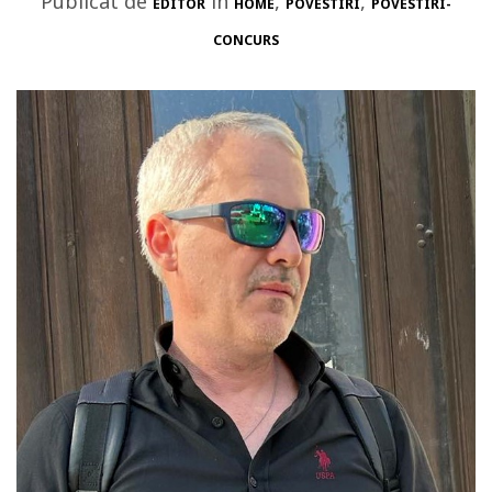
Publicat de
in
,
,
EDITOR
HOME
POVESTIRI
POVESTIRI-
CONCURS