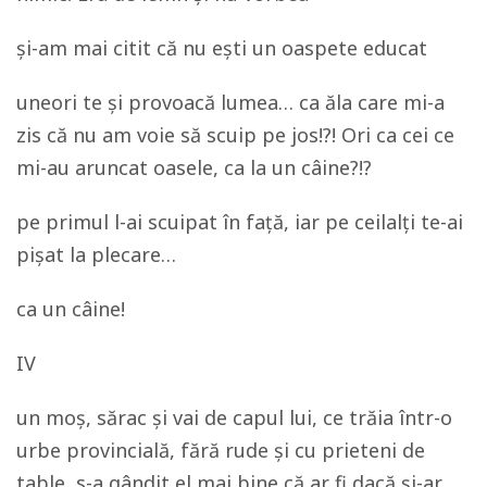
și-am mai citit că nu ești un oaspete educat
uneori te și provoacă lumea… ca ăla care mi-a
zis că nu am voie să scuip pe jos!?! Ori ca cei ce
mi-au aruncat oasele, ca la un câine?!?
pe primul l-ai scuipat în față, iar pe ceilalți te-ai
pișat la plecare…
ca un câine!
IV
un moș, sărac și vai de capul lui, ce trăia într-o
urbe provincială, fără rude și cu prieteni de
table, s-a gândit el mai bine că ar fi dacă și-ar