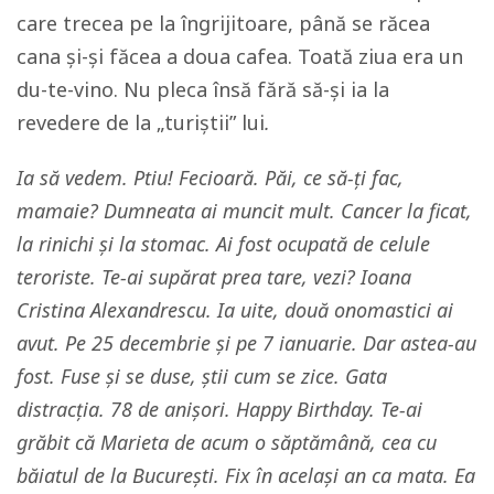
care trecea pe la îngrijitoare, până se răcea
cana și-și făcea a doua cafea. Toată ziua era un
du-te-vino. Nu pleca însă fără să-și ia la
revedere de la „turiștii” lui
.
Ia să vedem. Ptiu! Fecioară. Păi, ce să-ți fac,
mamaie? Dumneata ai muncit mult. Cancer la ficat,
la rinichi și la stomac. Ai fost ocupată de celule
teroriste. Te-ai supărat prea tare, vezi? Ioana
Cristina Alexandrescu. Ia uite, două onomastici ai
avut. Pe 25 decembrie și pe 7 ianuarie. Dar astea-au
fost. Fuse și se duse, știi cum se zice. Gata
distracția. 78 de anișori. Happy Birthday. Te-ai
grăbit că Marieta de acum o săptămână, cea cu
băiatul de la București. Fix în același an ca mata. Ea