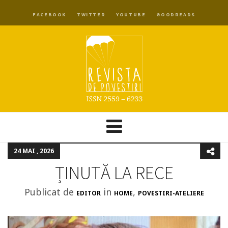
FACEBOOK
TWITTER
YOUTUBE
GOODREADS
24 MAI , 2026
ȚINUTĂ LA RECE
Publicat de
in
,
EDITOR
HOME
POVESTIRI-ATELIERE