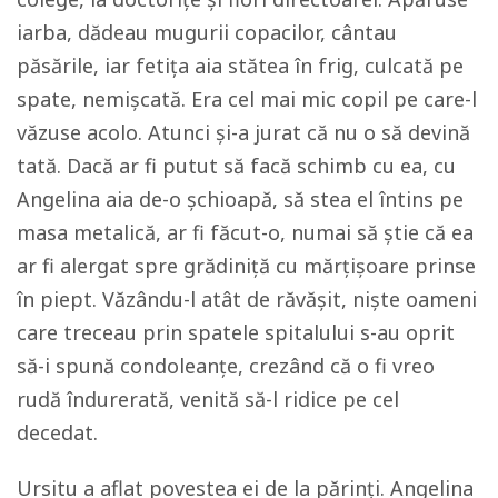
iarba, dădeau mugurii copacilor, cântau
păsările, iar fetița aia stătea în frig, culcată pe
spate, nemișcată. Era cel mai mic copil pe care-l
văzuse acolo. Atunci și-a jurat că nu o să devină
tată. Dacă ar fi putut să facă schimb cu ea, cu
Angelina aia de-o șchioapă, să stea el întins pe
masa metalică, ar fi făcut-o, numai să știe că ea
ar fi alergat spre grădiniță cu mărțișoare prinse
în piept. Văzându-l atât de răvășit, niște oameni
care treceau prin spatele spitalului s-au oprit
să-i spună condoleanțe, crezând că o fi vreo
rudă îndurerată, venită să-l ridice pe cel
decedat.
Ursitu a aflat povestea ei de la părinți. Angelina