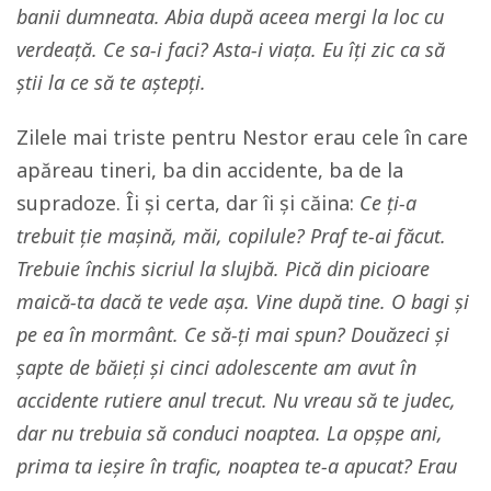
banii dumneata. Abia după aceea mergi la loc cu
verdeață. Ce sa-i faci? Asta-i viața. Eu îți zic ca să
știi la ce să te aștepți.
Zilele mai triste pentru Nestor erau cele în care
apăreau tineri, ba din accidente, ba de la
supradoze. Îi și certa, dar îi și căina:
Ce ți-a
trebuit ție mașină, măi, copilule? Praf te-ai făcut.
Trebuie închis sicriul la slujbă. Pică din picioare
maică-ta dacă te vede așa. Vine după tine. O bagi și
pe ea în mormânt. Ce să-ți mai spun? Douăzeci și
șapte de băieți și cinci adolescente am avut în
accidente rutiere anul trecut. Nu vreau să te judec,
dar nu trebuia să conduci noaptea. La opșpe ani,
prima ta ieșire în trafic, noaptea te-a apucat? Erau