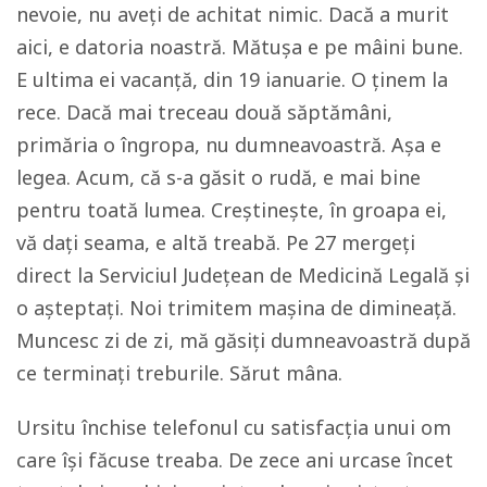
nevoie, nu aveți de achitat nimic. Dacă a murit
aici, e datoria noastră. Mătușa e pe mâini bune.
E ultima ei vacanță, din 19 ianuarie. O ținem la
rece. Dacă mai treceau două săptămâni,
primăria o îngropa, nu dumneavoastră. Așa e
legea. Acum, că s-a găsit o rudă, e mai bine
pentru toată lumea. Creștinește, în groapa ei,
vă dați seama, e altă treabă. Pe 27 mergeți
direct la Serviciul Județean de Medicină Legală și
o așteptați. Noi trimitem mașina de dimineață.
Muncesc zi de zi, mă găsiți dumneavoastră după
ce terminați treburile. Sărut mâna.
Ursitu închise telefonul cu satisfacția unui om
care își făcuse treaba. De zece ani urcase încet