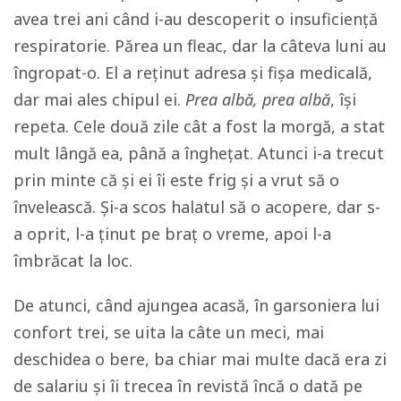
avea trei ani când i-au descoperit o insuficiență
respiratorie. Părea un fleac, dar la câteva luni au
îngropat-o. El a reținut adresa și fișa medicală,
dar mai ales chipul ei.
Prea albă, prea albă
, își
repeta. Cele două zile cât a fost la morgă, a stat
mult lângă ea, până a înghețat. Atunci i-a trecut
prin minte că și ei îi este frig și a vrut să o
învelească. Și-a scos halatul să o acopere, dar s-
a oprit, l-a ținut pe braț o vreme, apoi l-a
îmbrăcat la loc.
De atunci, când ajungea acasă, în garsoniera lui
confort trei, se uita la câte un meci, mai
deschidea o bere, ba chiar mai multe dacă era zi
de salariu și îi trecea în revistă încă o dată pe