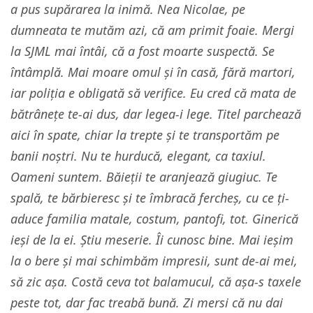
a pus supărarea la inimă. Nea Nicolae, pe
dumneata te mutăm azi, că am primit foaie. Mergi
la SJML mai întâi, că a fost moarte suspectă. Se
întâmplă. Mai moare omul și în casă, fără martori,
iar poliția e obligată să verifice. Eu cred că mata de
bătrânețe te-ai dus, dar legea-i lege. Titel parchează
aici în spate, chiar la trepte și te transportăm pe
banii noștri. Nu te hurducă, elegant, ca taxiul.
Oameni suntem. Băieții te aranjează giugiuc. Te
spală, te bărbieresc și te îmbracă fercheș, cu ce ți-
aduce familia matale, costum, pantofi, tot. Ginerică
ieși de la ei. Știu meserie. Îi cunosc bine. Mai ieșim
la o bere și mai schimbăm impresii, sunt de-ai mei,
să zic așa. Costă ceva tot balamucul, că așa-s taxele
peste tot, dar fac treabă bună. Zi mersi că nu dai