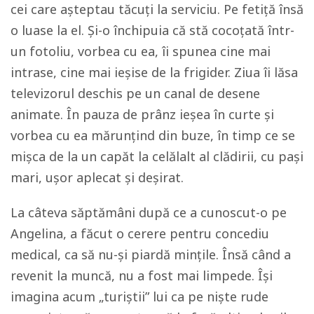
cei care așteptau tăcuți la serviciu. Pe fetiță însă
o luase la el. Și-o închipuia că stă cocoțată într-
un fotoliu, vorbea cu ea, îi spunea cine mai
intrase, cine mai ieșise de la frigider. Ziua îi lăsa
televizorul deschis pe un canal de desene
animate. În pauza de prânz ieșea în curte și
vorbea cu ea mărunțind din buze, în timp ce se
mișca de la un capăt la celălalt al clădirii, cu pași
mari, ușor aplecat și deșirat.
La câteva săptămâni după ce a cunoscut-o pe
Angelina, a făcut o cerere pentru concediu
medical, ca să nu-și piardă mințile. Însă când a
revenit la muncă, nu a fost mai limpede. Își
imagina acum „turiștii” lui ca pe niște rude