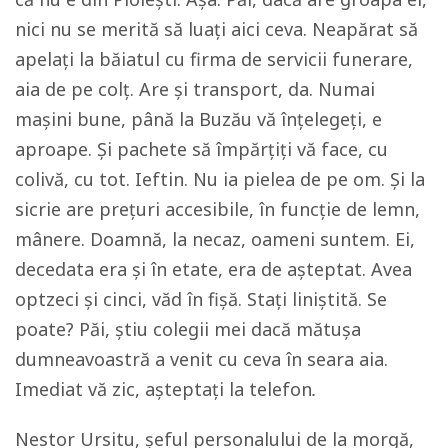
nici nu se merită să luați aici ceva. Neapărat să
apelați la băiatul cu firma de servicii funerare,
aia de pe colț. Are și transport, da. Numai
mașini bune, până la Buzău vă înțelegeți, e
aproape. Și pachete să împărțiți vă face, cu
colivă, cu tot. Ieftin. Nu ia pielea de pe om. Și la
sicrie are prețuri accesibile, în funcție de lemn,
mânere. Doamnă, la necaz, oameni suntem. Ei,
decedata era și în etate, era de așteptat. Avea
optzeci și cinci, văd în fișă. Stați liniștită. Se
poate? Păi, știu colegii mei dacă mătușa
dumneavoastră a venit cu ceva în seara aia.
Imediat vă zic, așteptați la telefon
.
Nestor Ursitu, șeful personalului de la morgă,