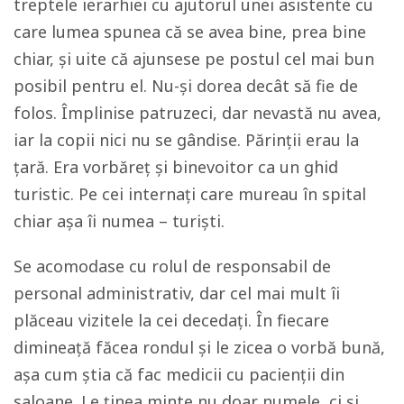
treptele ierarhiei cu ajutorul unei asistente cu
care lumea spunea că se avea bine, prea bine
chiar, și uite că ajunsese pe postul cel mai bun
posibil pentru el. Nu-și dorea decât să fie de
folos. Împlinise patruzeci, dar nevastă nu avea,
iar la copii nici nu se gândise. Părinții erau la
țară. Era vorbăreț și binevoitor ca un ghid
turistic. Pe cei internați care mureau în spital
chiar așa îi numea – turiști.
Se acomodase cu rolul de responsabil de
personal administrativ, dar cel mai mult îi
plăceau vizitele la cei decedați. În fiecare
dimineață făcea rondul și le zicea o vorbă bună,
așa cum știa că fac medicii cu pacienții din
saloane. Le ținea minte nu doar numele, ci și