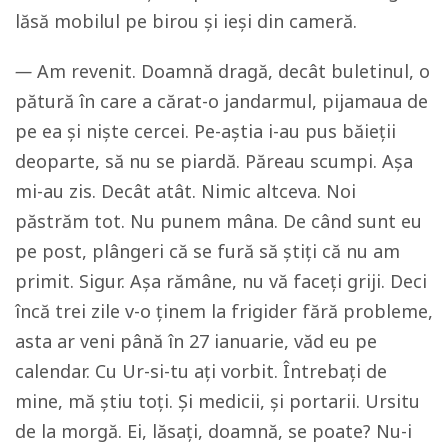
lăsă mobilul pe birou și ieși din cameră.
—
Am revenit. Doamnă dragă, decât buletinul, o
pătură în care a cărat-o jandarmul, pijamaua de
pe ea și niște cercei. Pe-aștia i-au pus băieții
deoparte, să nu se piardă. Păreau scumpi. Așa
mi-au zis. Decât atât. Nimic altceva. Noi
păstrăm tot. Nu punem mâna. De când sunt eu
pe post, plângeri că se fură să știți că nu am
primit. Sigur. Așa rămâne, nu vă faceți griji. Deci
încă trei zile v-o ținem la frigider fără probleme,
asta ar veni până în 27 ianuarie, văd eu pe
calendar. Cu Ur-si-tu ați vorbit. Întrebați de
mine, mă știu toți. Și medicii, și portarii. Ursitu
de la morgă. Ei, lăsați, doamnă, se poate? Nu-i