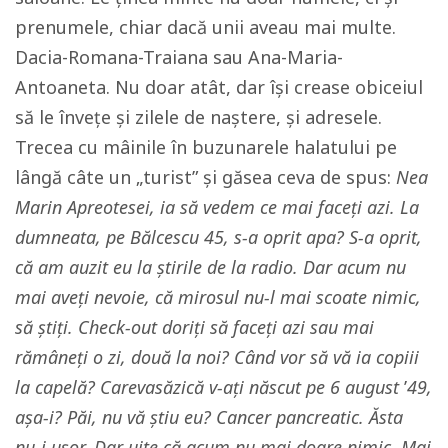
prenumele, chiar dacă unii aveau mai multe.
Dacia-Romana-Traiana sau Ana-Maria-
Antoaneta. Nu doar atât, dar își crease obiceiul
să le învețe și zilele de naștere, și adresele.
Trecea cu mâinile în buzunarele halatului pe
lângă câte un „turist” și găsea ceva de spus:
Nea
Marin Apreotesei, ia să vedem ce mai faceți azi. La
dumneata, pe Bălcescu 45, s-a oprit apa? S-a oprit,
că am auzit eu la știrile de la radio. Dar acum nu
mai aveți nevoie, că mirosul nu-l mai scoate nimic,
să știți. Check-out doriți să faceți azi sau mai
rămâneți o zi, două la noi? Când vor să vă ia copiii
la capelă? Carevasăzică v-ați născut pe 6 august
’
49,
așa-i? Păi, nu vă știu eu? Cancer pancreatic. Ăsta
nu-i ușor. Dar uite că acum nu mai doare nimic. Mai