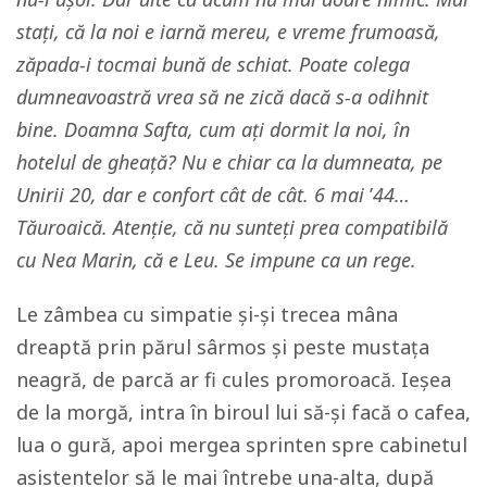
stați, că la noi e iarnă mereu, e vreme frumoasă,
zăpada-i tocmai bună de schiat. Poate colega
dumneavoastră vrea să ne zică dacă s-a odihnit
bine. Doamna Safta, cum ați dormit la noi, în
hotelul de gheață? Nu e chiar ca la dumneata, pe
Unirii 20, dar e confort cât de cât. 6 mai
’
44…
Tăuroaică. Atenție, că nu sunteți prea compatibilă
cu Nea Marin, că e Leu. Se impune ca un rege.
Le zâmbea cu simpatie și-și trecea mâna
dreaptă prin părul sârmos și peste mustața
neagră, de parcă ar fi cules promoroacă. Ieșea
de la morgă, intra în biroul lui să-și facă o cafea,
lua o gură, apoi mergea sprinten spre cabinetul
asistentelor să le mai întrebe una-alta, după