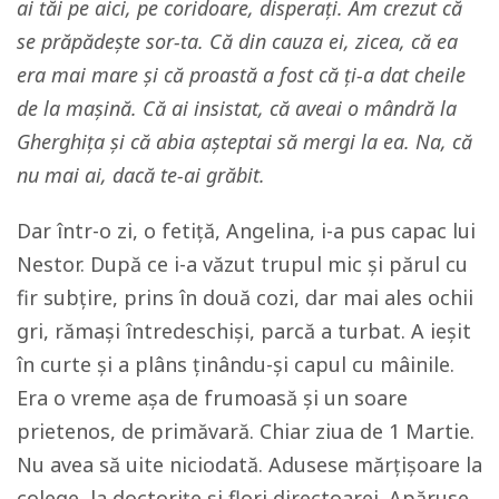
ai tăi pe aici, pe coridoare, disperați. Am crezut că
se prăpădește sor-ta. Că din cauza ei, zicea, că ea
era mai mare și că proastă a fost că ți-a dat cheile
de la mașină. Că ai insistat, că aveai o mândră la
Gherghița și că abia așteptai să mergi la ea. Na, că
nu mai ai, dacă te-ai grăbit.
Dar într-o zi, o fetiță, Angelina, i-a pus capac lui
Nestor. După ce i-a văzut trupul mic și părul cu
fir subțire, prins în două cozi, dar mai ales ochii
gri, rămași întredeschiși, parcă a turbat. A ieșit
în curte și a plâns ținându-și capul cu mâinile.
Era o vreme așa de frumoasă și un soare
prietenos, de primăvară. Chiar ziua de 1 Martie.
Nu avea să uite niciodată. Adusese mărțișoare la
colege, la doctorițe și flori directoarei. Apăruse