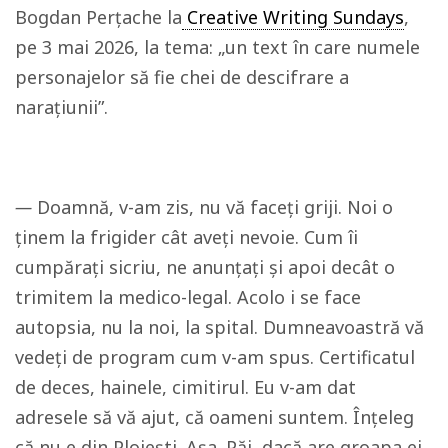
Bogdan Perțache la
Creative Writing Sundays
,
pe 3 mai 2026, la tema: „un text în care numele
personajelor să fie chei de descifrare a
narațiunii”.
—
Doamnă, v-am zis, nu vă faceți griji. Noi o
ținem la frigider cât aveți nevoie. Cum îi
cumpărați sicriu, ne anunțați și apoi decât o
trimitem la medico-legal. Acolo i se face
autopsia, nu la noi, la spital. Dumneavoastră vă
vedeți de program cum v-am spus. Certificatul
de deces, hainele, cimitirul. Eu v-am dat
adresele să vă ajut, că oameni suntem. Înțeleg
că nu e din Ploiești. Așa. Păi, dacă are groapa ei,