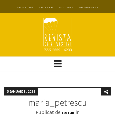
FACEBOOK
TWITTER
YOUTUBE
GOODREADS
5 IANUARIE , 2024
maria_petrescu
Publicat de
in
EDITOR