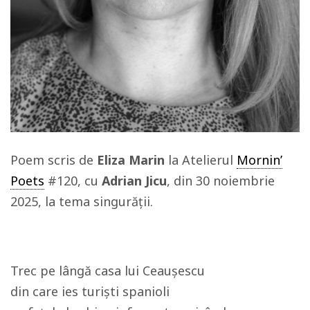
Poem scris de
Eliza Marin
la Atelierul
Mornin’
Poets
#120, cu
Adrian Jicu
, din 30 noiembrie
2025, la tema singurății.
Trec pe lângă casa lui Ceaușescu
din care ies turiști spanioli