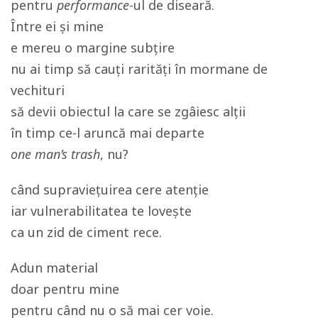
pentru
performance
-ul de diseară.
Între ei și mine
e mereu o margine subțire
nu ai timp să cauți rarități în mormane de
vechituri
să devii obiectul la care se zgâiesc alții
în timp ce-l aruncă mai departe
one man’s trash
, nu?
când supraviețuirea cere atenție
iar vulnerabilitatea te lovește
ca un zid de ciment rece.
Adun material
doar pentru mine
pentru când nu o să mai cer voie.