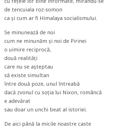
cu fețele lor bine informate, mirându-se
de tencuiala roz-somon
ca și cum ar fi Himalaya socialismului.
Se minunează de noi
cum ne minunăm și noi de Pirinei
o uimire reciprocă,
două realități
care nu se așteptau
să existe simultan
între două poze, unul întreabă
dacă zvonul cu soția lui Nixon, româncă
e adevărat
sau doar un unchi beat al istoriei.
De aici până la micile noastre caste