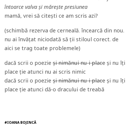
întoarce valva și mărește presiunea
mamă, vrei să citești ce am scris azi?
(schimbă rezerva de cerneală. încearcă din nou.
nu ai învățat niciodată să ții stiloul corect. de
aici se trag toate problemele)
dacă scrii o poezie
și nimănui nu-i place
și nu îți
place ție atunci nu ai scris nimic
dacă scrii o poezie
și nimănui nu-i place
și nu îți
place ție atunci dă-o dracului de treabă
#IOANA BOJINCĂ