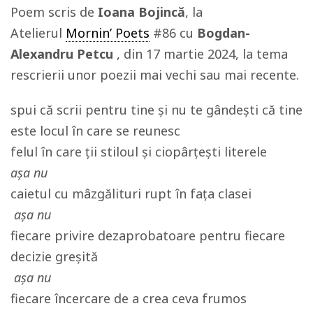
Poem scris de
Ioana Bojincă
, la
Atelierul
Mornin’ Poets
#86 cu
Bogdan-
Alexandru Petcu
, din 17 martie 2024, la tema
rescrierii unor poezii mai vechi sau mai recente.
spui că scrii pentru tine și nu te gândești că tine
este locul în care se reunesc
felul în care ții stiloul și ciopârțești literele
așa nu
caietul cu mâzgălituri rupt în fața clasei
așa nu
fiecare privire dezaprobatoare pentru fiecare
decizie greșită
așa nu
fiecare încercare de a crea ceva frumos