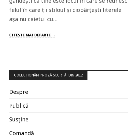
gândești că tine este locul în care se reunesc
felul în care ții stiloul și ciopârțești literele
așa nu caietul cu…
CITEŞTE MAI DEPARTE →
COLECȚIONĂM PROZĂ SCURTĂ, DIN 2012
Despre
Publică
Susține
Comandă