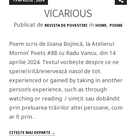
19 APRILIE , 2024
VICARIOUS
Publicat de
in
,
REVISTA DE POVESTIRI
HOME
POEME
Poem scris de Ioana Bojincă, la Atelierul
Mornin’ Poets #88 cu Radu Vancu, din 14
aprilie 2024. Textul vorbește despre ce ne
sperie/irită/enervează nasol de tot.
experienced or gained by taking in another
person’s experience, such as through
watching or reading. / simțit sau dobândit
prin preluarea trăirilor altei persoane, cum
ar fi prin…
CITEŞTE MAI DEPARTE →