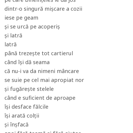
dintr-o singură mișcare a cozii
iese pe geam
și se urcă pe acoperiș
și latră
latră
până trezește tot cartierul
când își dă seama
că nu-i va da nimeni mâncare
se suie pe cel mai apropiat nor
și fugărește stelele
când e suficient de aproape
își desface fălcile
își arată colții
și înșfacă