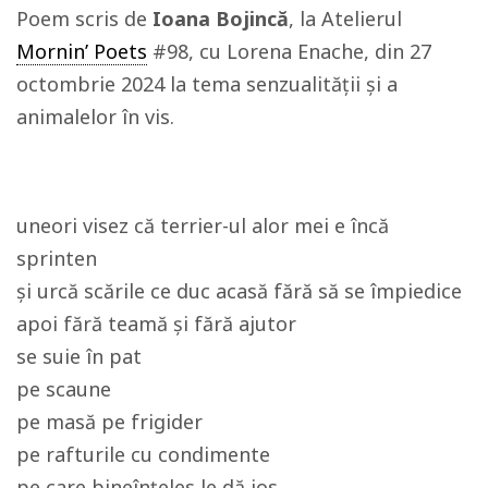
Poem scris de
Ioana Bojincă
, la Atelierul
Mornin’ Poets
#98, cu Lorena Enache, din 27
octombrie 2024 la tema senzualității și a
animalelor în vis.
uneori visez că terrier-ul alor mei e încă
sprinten
și urcă scările ce duc acasă fără să se împiedice
apoi fără teamă și fără ajutor
se suie în pat
pe scaune
pe masă pe frigider
pe rafturile cu condimente
pe care bineînțeles le dă jos