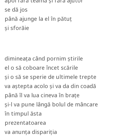
apoi fără teamă și fără ajutor
se dă jos
până ajunge la el în pătuț
și sforăie
dimineața când pornim știrile
el o să coboare încet scările
și o să se sperie de ultimele trepte
va aștepta acolo și va da din coadă
până îl va lua cineva în brațe
și-l va pune lângă bolul de mâncare
în timpul ăsta
prezentatoarea
va anunța dispariția