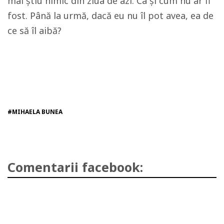
mai știu nimic din ziua de azi. Ca și cum nu ar fi
fost. Până la urmă, dacă eu nu îl pot avea, ea de
ce să îl aibă?
#MIHAELA BUNEA
Comentarii facebook: