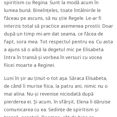
spiritism cu Regina. Sunt la modă acum în
lumea bună. Bineînțeles, toate întâlnirile le
făceau pe ascuns, să nu știe Regele. Le-ar fi
interzis total să practice asemenea prostii. Doar
după un timp mi-am dat seama, ce făcea de
fapt, sora mea. Tot respectul pentru ea. Cu asta
a ajuns să o aibă la degetul mic pe Elisabeta.
Intra în transă și vorbea în versuri cu vocea
fiicei moarte a Reginei.
Luni în șir au ținut-o tot așa. Săraca Elisabeta,
de când îi murise fiica, la patru ani, nimic nu o
mai alina. Nu-și revenise niciodată după
pierderea ei. Și acum, în sfârșit, Elena îi dăruise
comunicarea cu ea. Sedințe de spiritism și