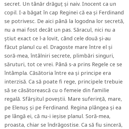
secret. Un tânăr drăguț și naiv. Inocent ca un
copil. I-a băgat în cap Reginei că ea și Ferdinand
se potrivesc. De aici până la logodna lor secretă,
nu a mai fost decât un pas. Săracul, nici nu a
știut exact ce l-a lovit, când cele două și-au
făcut planul cu el. Dragoste mare între el și
soră-mea, întâlniri secrete, plimbări singuri,
săruturi, tot ce vrei. Până s-a prins Regele ce se
întâmpla. Căsătoria între ea și principe era
interzisă. Ca să poate fi rege, principele trebuie
să se căsătorească cu o femeie din familie
regală. Sfârșitul poveștii. Mare suferință, mare,
pe Elenuș și pe Ferdinand. Regina plângea și ea
pe lângă ei, că nu-i ieșise planul. Soră-mea,
proasta, chiar se îndrăgostise. Ca să fiu sinceră,