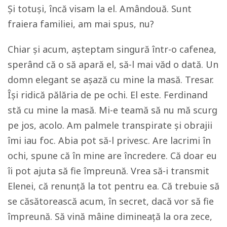
Și totuși, încă visam la el. Amândouă. Sunt
fraiera familiei, am mai spus, nu?
Chiar și acum, așteptam singură într-o cafenea,
sperând că o să apară el, să-l mai văd o dată. Un
domn elegant se așază cu mine la masă. Tresar.
Își ridică pălăria de pe ochi. El este. Ferdinand
stă cu mine la masă. Mi-e teamă să nu mă scurg
pe jos, acolo. Am palmele transpirate și obrajii
îmi iau foc. Abia pot să-l privesc. Are lacrimi în
ochi, spune că în mine are încredere. Că doar eu
îi pot ajuta să fie împreună. Vrea să-i transmit
Elenei, că renunță la tot pentru ea. Că trebuie să
se căsătorească acum, în secret, dacă vor să fie
împreună. Să vină mâine dimineață la ora zece,