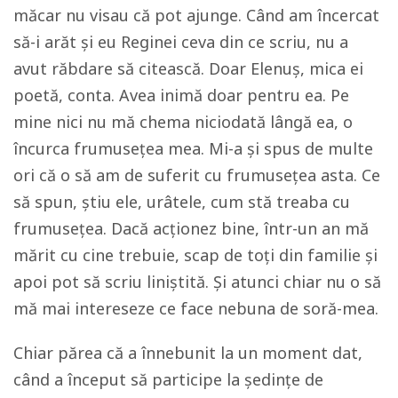
măcar nu visau că pot ajunge. Când am încercat
să-i arăt și eu Reginei ceva din ce scriu, nu a
avut răbdare să citească. Doar Elenuș, mica ei
poetă, conta. Avea inimă doar pentru ea. Pe
mine nici nu mă chema niciodată lângă ea, o
încurca frumusețea mea. Mi-a și spus de multe
ori că o să am de suferit cu frumusețea asta. Ce
să spun, știu ele, urâtele, cum stă treaba cu
frumusețea. Dacă acționez bine, într-un an mă
mărit cu cine trebuie, scap de toți din familie și
apoi pot să scriu liniștită. Și atunci chiar nu o să
mă mai intereseze ce face nebuna de soră-mea.
Chiar părea că a înnebunit la un moment dat,
când a început să participe la ședințe de