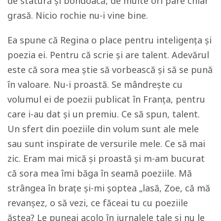
de statură și bondoacă, de multe ori pare chiar
grasă. Nicio rochie nu-i vine bine.
Ea spune că Regina o place pentru inteligența și
poezia ei. Pentru că scrie și are talent. Adevărul
este că sora mea știe să vorbească și să se pună
în valoare. Nu-i proastă. Se mândrește cu
volumul ei de poezii publicat în Franța, pentru
care i-au dat și un premiu. Ce să spun, talent.
Un sfert din poeziile din volum sunt ale mele
sau sunt inspirate de versurile mele. Ce să mai
zic. Eram mai mică și proastă și m-am bucurat
că sora mea îmi băga în seamă poeziile. Mă
strângea în brațe și-mi șoptea „lasă, Zoe, că mă
revanșez, o să vezi, ce făceai tu cu poeziile
ăstea? Le puneai acolo în jurnalele tale și nu le