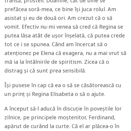
transă, prosteli. Doamne, cât de bine se
prefăcea soră-mea, ce bine își juca rolul. Am
asistat și eu de două ori. Am crezut că o să
vomit. Efectiv nu-mi venea să cred că Regina se
putea lăsa atât de ușor înșelată, că putea crede
tot ce i se spunea. Când am încercat să o
atenționez pe Elena că exagera, nu a mai vrut să
mă ia la întâlnirile de spiritism. Zicea că o
distrag și că sunt prea sensibilă.
Își pusese în cap că ea o să se căsătorească cu
un prinț și Regina Elisabeta o să o ajute.
A început să-l aducă în discuție în poveștile lor
zilnice, pe principele moștenitor, Ferdinand,
apărut de curând la curte. Că el ar plăcea-o în