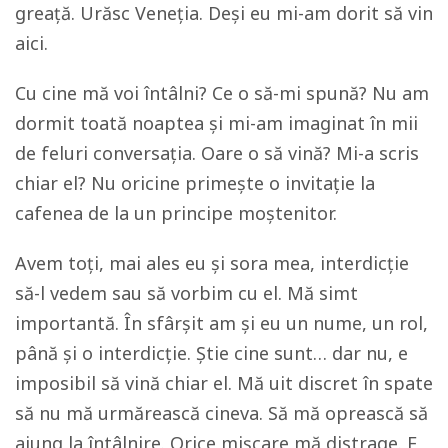
greață. Urăsc Veneția. Deși eu mi-am dorit să vin
aici.
Cu cine mă voi întâlni? Ce o să-mi spună? Nu am
dormit toată noaptea și mi-am imaginat în mii
de feluri conversația. Oare o să vină? Mi-a scris
chiar el? Nu oricine primește o invitație la
cafenea de la un principe moștenitor.
Avem toți, mai ales eu și sora mea, interdicție
să-l vedem sau să vorbim cu el. Mă simt
importantă. În sfârșit am și eu un nume, un rol,
până și o interdicție. Știe cine sunt… dar nu, e
imposibil să vină chiar el. Mă uit discret în spate
să nu mă urmărească cineva. Să mă oprească să
ajung la întâlnire. Orice mișcare mă distrage. E