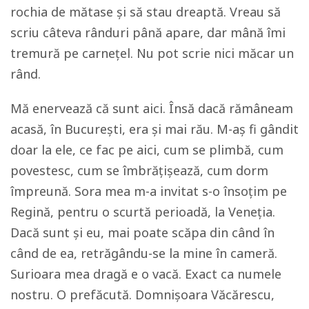
rochia de mătase și să stau dreaptă. Vreau să
scriu câteva rânduri până apare, dar mână îmi
tremură pe carnețel. Nu pot scrie nici măcar un
rând.
Mă enervează că sunt aici. Însă dacă rămâneam
acasă, în București, era și mai rău. M-aș fi gândit
doar la ele, ce fac pe aici, cum se plimbă, cum
povestesc, cum se îmbrățișează, cum dorm
împreună. Sora mea m-a invitat s-o însoțim pe
Regină, pentru o scurtă perioadă, la Veneția.
Dacă sunt și eu, mai poate scăpa din când în
când de ea, retrăgându-se la mine în cameră.
Surioara mea dragă e o vacă. Exact ca numele
nostru. O prefăcută. Domnișoara Văcărescu,