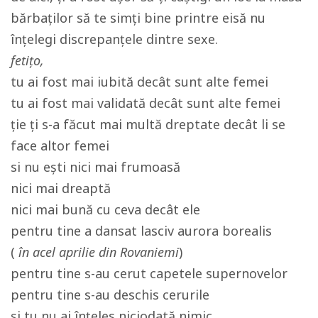
bărbaților să te simți bine printre eisă nu
înțelegi discrepanțele dintre sexe.
fetițo,
tu ai fost mai iubită decât sunt alte femei
tu ai fost mai validată decât sunt alte femei
ție ți s-a făcut mai multă dreptate decât li se
face altor femei
si nu ești nici mai frumoasă
nici mai dreaptă
nici mai bună cu ceva decât ele
pentru tine a dansat lasciv aurora borealis
(
în acel aprilie din Rovaniemi
)
pentru tine s-au cerut capetele supernovelor
pentru tine s-au deschis cerurile
și tu nu ai înțeles niciodată nimic.