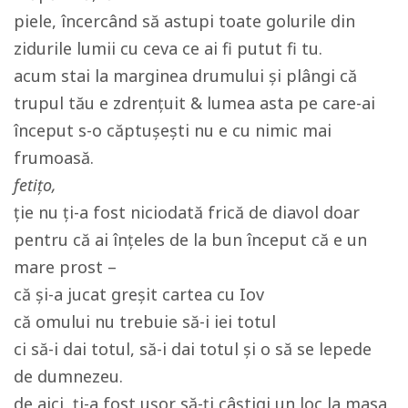
piele, încercând să astupi toate golurile din
zidurile lumii cu ceva ce ai fi putut fi tu.
acum stai la marginea drumului și plângi că
trupul tău e zdrențuit & lumea asta pe care-ai
început s-o căptușești nu e cu nimic mai
frumoasă.
fetițo,
ție nu ți-a fost niciodată frică de diavol doar
pentru că ai înțeles de la bun început că e un
mare prost –
că și-a jucat greșit cartea cu Iov
că omului nu trebuie să-i iei totul
ci să-i dai totul, să-i dai totul și o să se lepede
de dumnezeu.
de aici, ți-a fost ușor să-ți câștigi un loc la masa