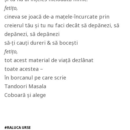
fetițo,
cineva se joacă de-a mațele-încurcate prin
creierul tău și tu nu faci decât să depănezi, să
depănezi, să depănezi
să-ți cauți dureri & să bocești
fetițo,
tot acest material de viață dezlânat
toate acestea –
în borcanul pe care scrie
Tandoori Masala
Coboară și alege
#RALUCA URSE