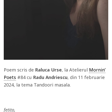
Poem scris de
Raluca Urse
, la Atelierul
Mornin’
Poets
#84 cu
Radu Andriescu
, din 11 februarie
2024, la tema Tandoori masala.
fetițo,