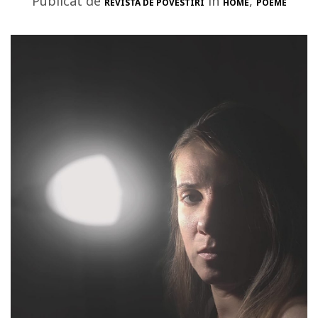
Publicat de
in
,
REVISTA DE POVESTIRI
HOME
POEME