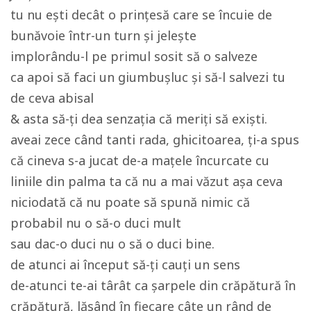
tu nu ești decât o prințesă care se încuie de
bunăvoie într-un turn și jelește
implorându-l pe primul sosit să o salveze
ca apoi să faci un giumbușluc și să-l salvezi tu
de ceva abisal
& asta să-ți dea senzația că meriți să exiști.
aveai zece când tanti rada, ghicitoarea, ți-a spus
că cineva s-a jucat de-a mațele încurcate cu
liniile din palma ta că nu a mai văzut așa ceva
niciodată că nu poate să spună nimic că
probabil nu o să-o duci mult
sau dac-o duci nu o să o duci bine.
de atunci ai început să-ți cauți un sens
de-atunci te-ai târât ca șarpele din crăpătură în
crăpătură, lăsând în fiecare câte un rând de