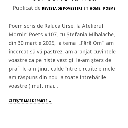
Publicat de
in
,
REVISTA DE POVESTIRI
HOME
POEME
Poem scris de Raluca Urse, la Atelierul
Mornin’ Poets #107, cu Ștefania Mihalache,
din 30 martie 2025, la tema „Fără Om”. am
încercat să vă păstrez. am aranjat cuvintele
voastre ca pe niște vestigii le-am șters de
praf, le-am ținut calde între circuitele mele
am răspuns din nou la toate întrebările
voastre ( mult mai…
CITEŞTE MAI DEPARTE →