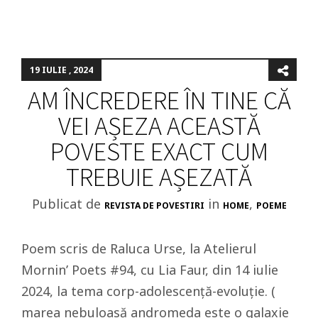
19 IULIE , 2024
AM ÎNCREDERE ÎN TINE CĂ
VEI AȘEZA ACEASTĂ
POVESTE EXACT CUM
TREBUIE AȘEZATĂ
Publicat de
in
,
REVISTA DE POVESTIRI
HOME
POEME
Poem scris de Raluca Urse, la Atelierul
Mornin’ Poets #94, cu Lia Faur, din 14 iulie
2024, la tema corp-adolescență-evoluție. (
marea nebuloasă andromeda este o galaxie