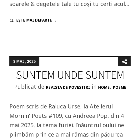
soarele & degetele tale tu coși tu cerți acul…
CITEŞTE MAI DEPARTE →
8 MAI , 2025
SUNTEM UNDE SUNTEM
Publicat de
in
,
REVISTA DE POVESTIRI
HOME
POEME
Poem scris de Raluca Urse, la Atelierul
Mornin’ Poets #109, cu Andreea Pop, din 4
mai 2025, la tema furiei. înăuntrul oului ne
plimbăm prin ce a mai rămas din pădurea