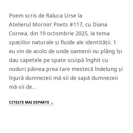
Poem scris de Raluca Urse la
Atelierul Mornin’ Poets #117, cu Diana
Cornea, din 19 octombrie 2025, la tema
spațiilor naturale și fluide ale identității. 1.
eu vin de acolo de unde oamenii nu plâng își
dau capetele pe spate scuipă înghit cu
noduri pâinea prea tare mestecă îndelung și
înjură dumnezeii mă-sii de sapă dumnezeii
mă-sii de…
CITEŞTE MAI DEPARTE →