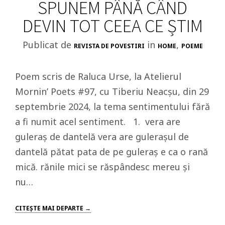
SPUNEM PÂNĂ CÂND
DEVIN TOT CEEA CE ȘTIM
Publicat de
in
,
REVISTA DE POVESTIRI
HOME
POEME
Poem scris de Raluca Urse, la Atelierul
Mornin’ Poets #97, cu Tiberiu Neacșu, din 29
septembrie 2024, la tema sentimentului fără
a fi numit acel sentiment. 1. vera are
guleraș de dantelă vera are gulerașul de
dantelă pătat pata de pe guleraș e ca o rană
mică. rănile mici se răspândesc mereu și
nu…
CITEŞTE MAI DEPARTE →