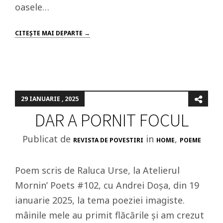
oasele…
CITEŞTE MAI DEPARTE →
29 IANUARIE , 2025
DAR A PORNIT FOCUL
Publicat de
in
,
REVISTA DE POVESTIRI
HOME
POEME
Poem scris de Raluca Urse, la Atelierul
Mornin’ Poets #102, cu Andrei Doșa, din 19
ianuarie 2025, la tema poeziei imagiste.
mâinile mele au primit flăcările și am crezut