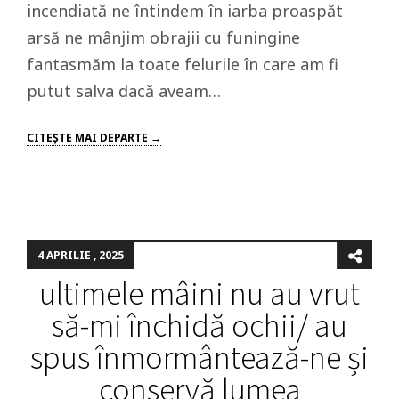
incendiată ne întindem în iarba proaspăt
arsă ne mânjim obrajii cu funingine
fantasmăm la toate felurile în care am fi
putut salva dacă aveam…
CITEŞTE MAI DEPARTE →
4 APRILIE , 2025
ultimele mâini nu au vrut
să-mi închidă ochii/ au
spus înmormântează-ne și
conservă lumea