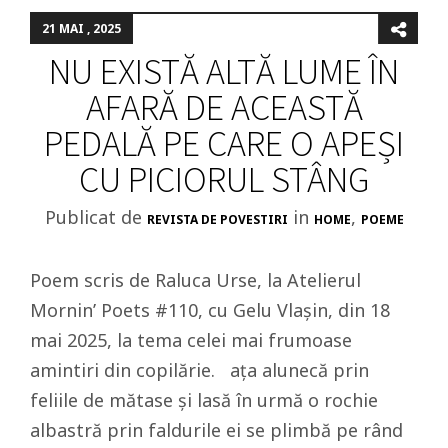
21 MAI , 2025
NU EXISTĂ ALTĂ LUME ÎN
AFARĂ DE ACEASTĂ
PEDALĂ PE CARE O APEȘI
CU PICIORUL STÂNG
Publicat de
in
,
REVISTA DE POVESTIRI
HOME
POEME
Poem scris de Raluca Urse, la Atelierul
Mornin’ Poets #110, cu Gelu Vlașin, din 18
mai 2025, la tema celei mai frumoase
amintiri din copilărie. ața alunecă prin
feliile de mătase și lasă în urmă o rochie
albastră prin faldurile ei se plimbă pe rând