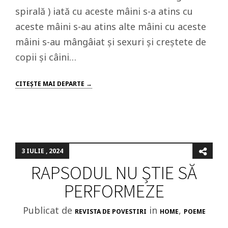
spirală ) iată cu aceste mâini s-a atins cu
aceste mâini s-au atins alte mâini cu aceste
mâini s-au mângâiat și sexuri și creștete de
copii și câini…
CITEŞTE MAI DEPARTE →
3 IULIE , 2024
RAPSODUL NU ȘTIE SĂ
PERFORMEZE
Publicat de
in
,
REVISTA DE POVESTIRI
HOME
POEME