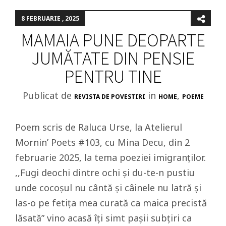
8 FEBRUARIE , 2025
MAMAIA PUNE DEOPARTE
JUMĂTATE DIN PENSIE
PENTRU TINE
Publicat de
in
,
REVISTA DE POVESTIRI
HOME
POEME
Poem scris de Raluca Urse, la Atelierul
Mornin’ Poets #103, cu Mina Decu, din 2
februarie 2025, la tema poeziei imigranților.
,,Fugi deochi dintre ochi și du-te-n pustiu
unde cocoșul nu cântă și câinele nu latră și
las-o pe fetița mea curată ca maica precistă
lăsată” vino acasă îți simt pașii subțiri ca