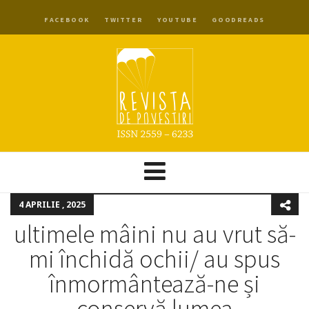
FACEBOOK
TWITTER
YOUTUBE
GOODREADS
4 APRILIE , 2025
ultimele mâini nu au vrut să-
mi închidă ochii/ au spus
înmormântează-ne și
conservă lumea