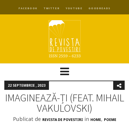
FACEBOOK
TWITTER
YOUTUBE
GOODREADS
22 SEPTEMBRIE , 2023
IMAGINEAZĂ-ȚI (FEAT. MIHAIL
VAKULOVSKI)
Publicat de
in
,
REVISTA DE POVESTIRI
HOME
POEME