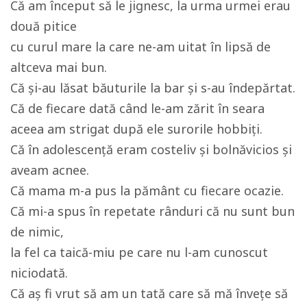
Că am început să le jignesc, la urma urmei erau
două pitice
cu curul mare la care ne-am uitat în lipsă de
altceva mai bun.
Că şi-au lăsat băuturile la bar şi s-au îndepărtat.
Că de fiecare dată când le-am zărit în seara
aceea am strigat după ele surorile hobbiţi.
Că în adolescenţă eram costeliv şi bolnăvicios şi
aveam acnee.
Că mama m-a pus la pământ cu fiecare ocazie.
Că mi-a spus în repetate rânduri că nu sunt bun
de nimic,
la fel ca taică-miu pe care nu l-am cunoscut
niciodată.
Că aş fi vrut să am un tată care să mă înveţe să