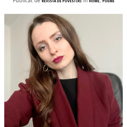
Publicat de
in
,
REVISTA DE POVESTIRI
HOME
POEME