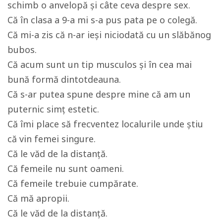
schimb o anvelopă şi câte ceva despre sex.
Că în clasa a 9-a mi s-a pus pata pe o colegă.
Că mi-a zis că n-ar ieşi niciodată cu un slăbănog
bubos.
Că acum sunt un tip musculos şi în cea mai
bună formă dintotdeauna.
Că s-ar putea spune despre mine că am un
puternic simţ estetic.
Că îmi place să frecventez localurile unde ştiu
că vin femei singure.
Că le văd de la distanţă.
Că femeile nu sunt oameni.
Că femeile trebuie cumpărate.
Că mă apropii.
Că le văd de la distanţă.