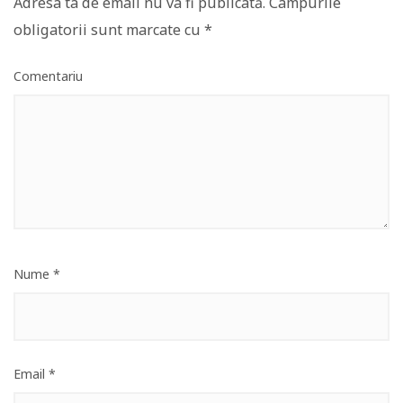
Adresa ta de email nu va fi publicată.
Câmpurile
obligatorii sunt marcate cu
*
Comentariu
Nume
*
Email
*