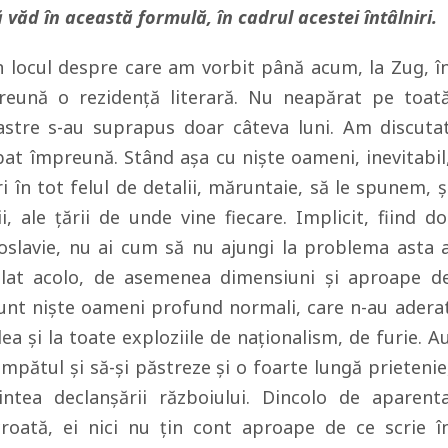
 văd în această formulă, în cadrul acestei întâlniri.
 locul despre care am vorbit până acum, la Zug, î
reună o rezidenţă literară. Nu neapărat pe toat
astre s-au suprapus doar câteva luni. Am discuta
at împreună. Stând aşa cu nişte oameni, inevitabil
ori în tot felul de detalii, măruntaie, să le spunem, ş
cii, ale ţării de unde vine fiecare. Implicit, fiind do
oslavie, nu ai cum să nu ajungi la problema asta 
plat acolo, de asemenea dimensiuni şi aproape d
 sunt nişte oameni profund normali, care n-au adera
elea şi la toate exploziile de naţionalism, de furie. A
umpătul şi să-şi păstreze şi o foarte lungă prietenie
ntea declanşării războiului. Dincolo de aparent
croată, ei nici nu ţin cont aproape de ce scrie î