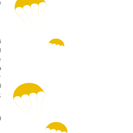
e
i
d
e
a
r
l
,
i