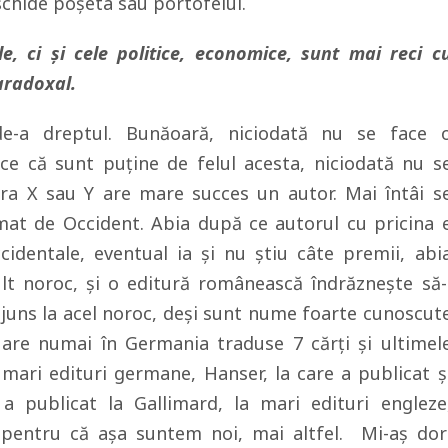
schide poşeta sau portofelul.
le, ci şi cele politice, economice, sunt mai reci c
aradoxal.
de-a dreptul. Bunăoară, niciodată nu se face 
e că sunt puţine de felul acesta, niciodată nu s
ara X sau Y are mare succes un autor. Mai întâi s
rmat de Occident. Abia după ce autorul cu pricina 
cidentale, eventual ia şi nu ştiu câte premii, abi
lt noroc, şi o editură românească îndrăzneşte să-
 ajuns la acel noroc, deşi sunt nume foarte cunoscut
 are numai în Germania traduse 7 cărţi şi ultimel
 mari edituri germane, Hanser, la care a publicat ş
a publicat la Gallimard, la mari edituri engleze
 pentru că aşa suntem noi, mai altfel. Mi-aş dor