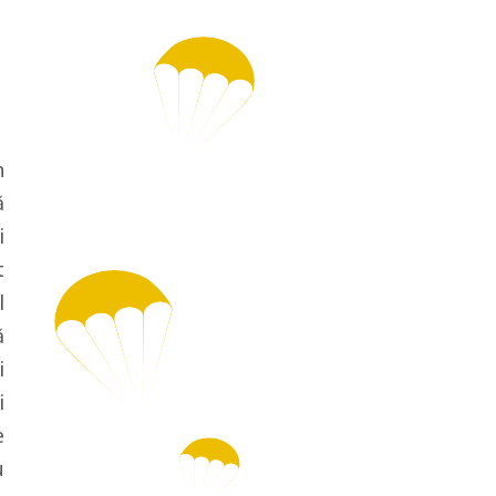
n
ă
i
t
l
ă
i
i
e
u