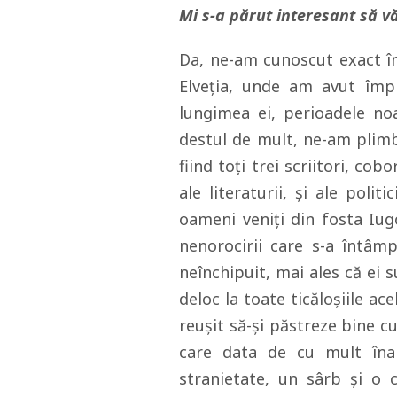
Mi s-a părut interesant să vă
Da, ne-am cunoscut exact în
Elveţia, unde am avut împ
lungimea ei, perioadele no
destul de mult, ne-am plimb
fiind toţi trei scriitori, cob
ale literaturii, şi ale politi
oameni veniţi din fosta Iug
nenorocirii care s-a întâm
neînchipuit, mai ales că ei
deloc la toate ticăloşiile ac
reuşit să-şi păstreze bine c
care data de cu mult înai
stranietate, un sârb şi o 