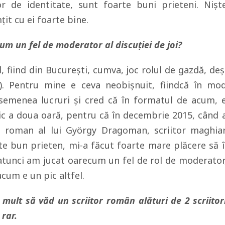
or de identitate, sunt foarte buni prieteni. Nişt
it cu ei foarte bine.
um un fel de moderator al discuției de joi?
 fiind din Bucureşti, cumva, joc rolul de gazdă, deş
). Pentru mine e ceva neobişnuit, fiindcă în mo
asemenea lucruri şi cred că în formatul de acum, 
ic a doua oară, pentru că în decembrie 2015, când 
a roman al lui György Dragoman, scriitor maghia
te bun prieten, mi-a făcut foarte mare plăcere să î
 atunci am jucat oarecum un fel de rol de moderator
cum e un pic altfel.
mult să văd un scriitor român alături de 2 scriitor
 rar.