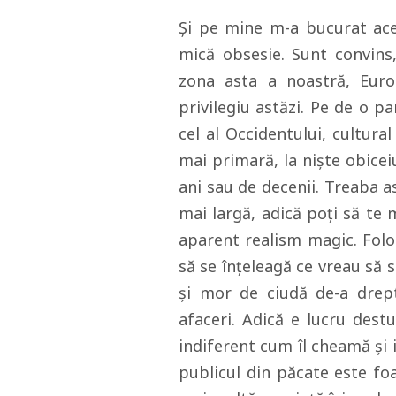
Şi pe mine m-a bucurat aces
mică obsesie. Sunt convins,
zona asta a noastră, Euro
privilegiu astăzi. Pe de o p
cel al Occidentului, cultura
mai primară, la nişte obicei
ani sau de decenii. Treaba as
mai largă, adică poţi să te m
aparent realism magic. Folo
să se înţeleagă ce vreau să 
şi mor de ciudă de-a drept
afaceri. Adică e lucru dest
indiferent cum îl cheamă şi 
publicul din păcate este fo