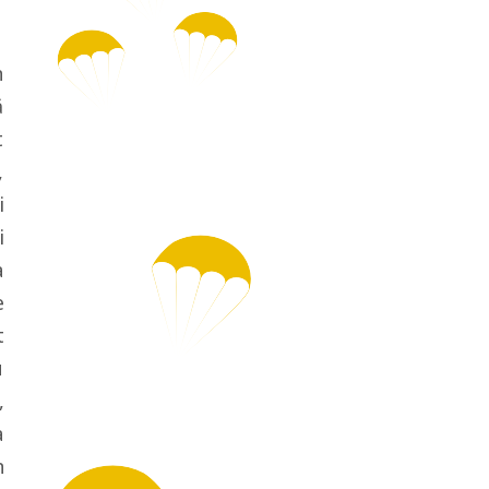
n
ă
t
,
i
i
a
e
t
u
,
a
n