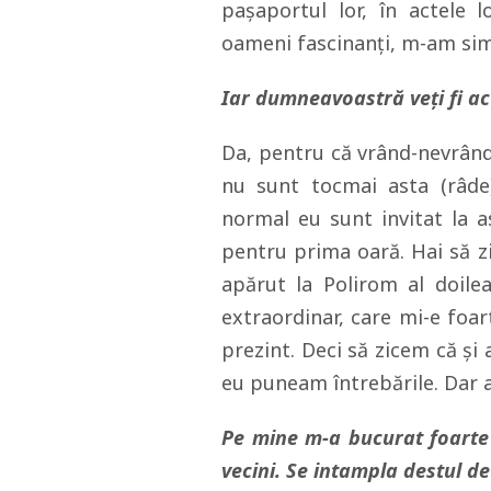
paşaportul lor, în actele l
oameni fascinanţi, m-am simţ
Iar dumneavoastră veți fi ac
Da, pentru că vrând-nevrând,
nu sunt tocmai asta (râde
normal eu sunt invitat la 
pentru prima oară. Hai să z
apărut la Polirom al doile
extraordinar, care mi-e foar
prezint. Deci să zicem că şi
eu puneam întrebările. Dar a
Pe mine m-a bucurat foarte 
vecini. Se intampla destul de