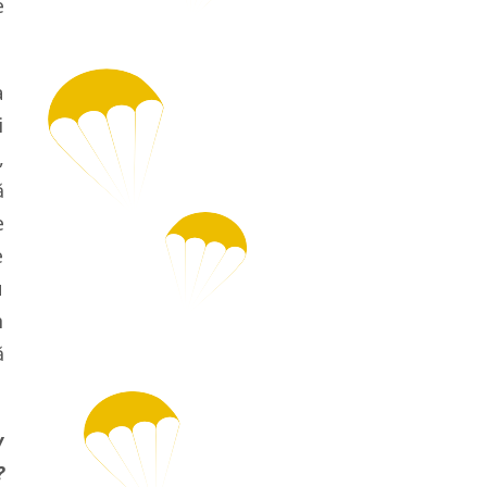
e
a
i
,
ă
e
e
u
m
ă
w
?