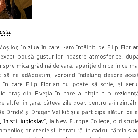
ostu
.
şilor, în ziua în care l-am întâlnit pe Filip Floria
i exact opusă gusturilor noastre atmosferice, dup
spre mica grădină de vară, apariţie din ce în ce ma
t să ne adăpostim, vorbind îndelung despre aces
 în care Filip Florian nu poate să scrie, şi aeru
c oraş din Elveţia în care a obținut o rezidenţ
de altfel în ţară, câteva zile doar, pentru a-i reîntâln
Daša Drndić şi Dragan
Velikić şi a participa alături de e
 în stil iugloslav
”, la New Europe College, o discuţi
amenilor, prietenie şi literatură, în cadrul căreia s-a