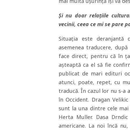
mai multă uşurinţă îşi va de
Şi nu doar relaţiile cultura
vecinii, ceea ce mi se pare p
Situaţia este deranjantă 
asemenea traducere, după c
face direct, pentru că în ţ
aşteaptă ca el să fie confi
publicat de mari edituri oc
atunci, poate, repet, cu mu
traducă. În cazul lor nu s-a
în Occident. Dragan Velikic
sunt la una dintre cele mai
Herta Muller. Dasa Drndic 
americane. La noi încă nu,