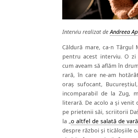
Interviu realizat de
Andreea Ap
Căldură mare, ca-n Târgul Mo
pentru acest interviu. O z
cum aveam să aflăm în drum 
rară, în care ne-am hotărâ
oraş sufocant, Bucureştiul,
incomparabil de la Zug, mi
literară. De acolo a şi venit 
pe prietenii săi, scriitorii 
la „
o altfel de salată de vară,
despre război şi ticăloşiile o