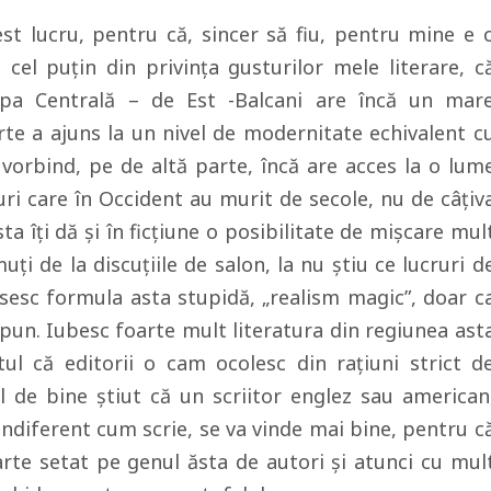
t lucru, pentru că, sincer să fiu, pentru mine e 
 cel puţin din privinţa gusturilor mele literare, c
pa Centrală – de Est -Balcani are încă un mar
arte a ajuns la un nivel de modernitate echivalent c
l vorbind, pe de altă parte, încă are acces la o lum
uri care în Occident au murit de secole, nu de câţiv
ta îţi dă şi în ficţiune o posibilitate de mişcare mul
uţi de la discuţiile de salon, la nu ştiu ce lucruri d
sesc formula asta stupidă, „realism magic”, doar c
spun. Iubesc foarte mult literatura din regiunea ast
ul că editorii o cam ocolesc din raţiuni strict d
ul de bine ştiut că un scriitor englez sau american
indiferent cum scrie, se va vinde mai bine, pentru c
arte setat pe genul ăsta de autori şi atunci cu mul