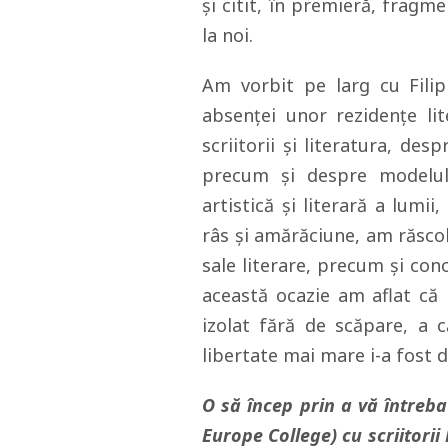
şi citit, în premieră, fragm
la noi.
Am vorbit pe larg cu Filip 
absenţei unor rezidenţe lit
scriitorii şi literatura, des
precum şi despre modelul
artistică şi literară a lumii
râs şi amărăciune, am răscol
sale literare, precum şi conc
această ocazie am aflat că
izolat fără de scăpare, a c
libertate mai mare i-a fost 
O să încep prin a vă întreba
Europe College) cu scriitorii