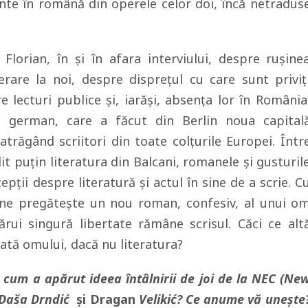
ente în română din operele celor doi, încă netradus
Florian, în şi în afara interviului, despre ruşine
erare la noi, despre dispreţul cu care sunt priviţ
pre lecturi publice şi, iarăşi, absenţa lor în România
 german, care a făcut din Berlin noua capital
, atrăgând scriitori din toate colţurile Europei. Într
it puţin literatura din Balcani, romanele şi gusturil
epţii despre literatură şi actul în sine de a scrie. C
 ne pregăteşte un nou roman, confesiv, al unui o
ărui singură libertate rămâne scrisul. Căci ce alt
dată omului, dacă nu literatura?
 cum a apărut ideea întâlnirii de joi de la NEC (Ne
Daša Drndić
şi Dragan
Velikić
? Ce anume vă uneşte