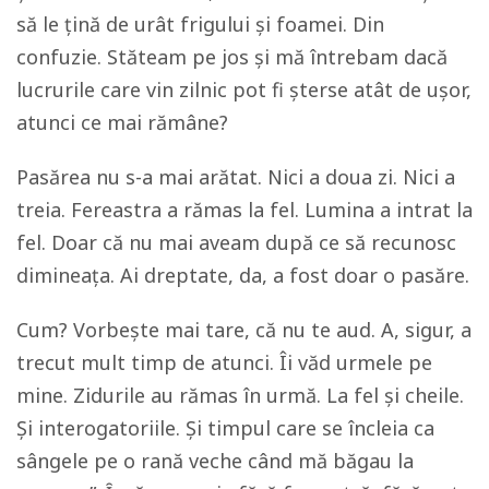
să le ţină de urât frigului și foamei. Din
confuzie. Stăteam pe jos și mă întrebam dacă
lucrurile care vin zilnic pot fi șterse atât de ușor,
atunci ce mai rămâne?
Pasărea nu s-a mai arătat. Nici a doua zi. Nici a
treia. Fereastra a rămas la fel. Lumina a intrat la
fel. Doar că nu mai aveam după ce să recunosc
dimineața. Ai dreptate, da, a fost doar o pasăre.
Cum? Vorbește mai tare, că nu te aud. A, sigur, a
trecut mult timp de atunci. Îi văd urmele pe
mine. Zidurile au rămas în urmă. La fel și cheile.
Şi interogatoriile. Şi timpul care se încleia ca
sângele pe o rană veche când mă băgau la