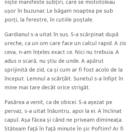
niște manifeste subțiri, care se mototoleau
ușor în buzunar. Le băgam noaptea pe sub
porţi, la ferestre, în cutiile poștale.
Gardianul s-a uitat în sus. S-a scărpinat după
ureche, ca un om care face un calcul rapid. A zis
ceva, n-am înţeles exact ce. Nici nu trebuia. A
adus o scară, nu știu de unde. A apărut
sprijinită de zid, ca și cum ar fi fost acolo de la
început. Lemnul a scârțâit. Sunetul s-a înfipt în
mine mai tare decât orice strigăt.
Pasărea a venit, ca de obicei. S-a așezat pe
pervaz, s-a uitat înăuntru, apoi la ei. A înclinat
capul. Așa făcea și când ne priveam dimineaţa.
Stăteam faţă în faţă minute în șir. Poftim? Ar fi