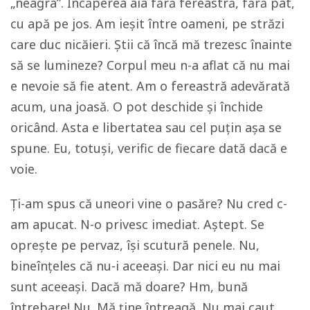
„neagra”. Ȋncăperea aia fără fereastră, fără pat,
cu apă pe jos. Am ieșit între oameni, pe străzi
care duc nicăieri. Ştii că încă mă trezesc înainte
să se lumineze? Corpul meu n-a aflat că nu mai
e nevoie să fie atent. Am o fereastră adevărată
acum, una joasă. O pot deschide și închide
oricând. Asta e libertatea sau cel puţin așa se
spune. Eu, totuși, verific de fiecare dată dacă e
voie.
Ți-am spus că uneori vine o pasăre? Nu cred c-
am apucat. N-o privesc imediat. Aștept. Se
oprește pe pervaz, își scutură penele. Nu,
bineînţeles că nu-i aceeași. Dar nici eu nu mai
sunt aceeași. Dacă mă doare? Hm, bună
întrebare! Nu. Mă ține întreagă. Nu mai caut