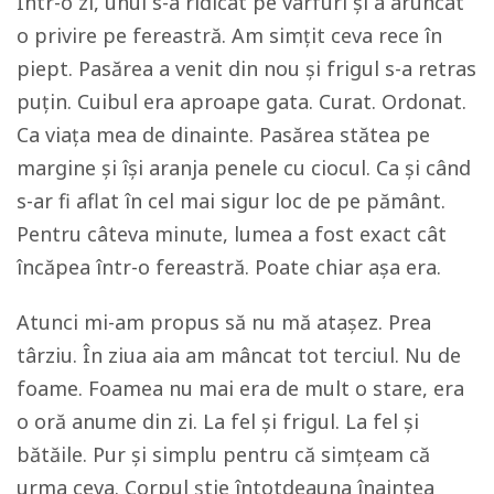
Într-o zi, unul s-a ridicat pe vârfuri și a aruncat
o privire pe fereastră. Am simțit ceva rece în
piept. Pasărea a venit din nou și frigul s-a retras
puțin. Cuibul era aproape gata. Curat. Ordonat.
Ca viaţa mea de dinainte. Pasărea stătea pe
margine și își aranja penele cu ciocul. Ca și când
s-ar fi aflat în cel mai sigur loc de pe pământ.
Pentru câteva minute, lumea a fost exact cât
încăpea într-o fereastră. Poate chiar așa era.
Atunci mi-am propus să nu mă atașez. Prea
târziu. În ziua aia am mâncat tot terciul. Nu de
foame. Foamea nu mai era de mult o stare, era
o oră anume din zi. La fel și frigul. La fel și
bătăile. Pur și simplu pentru că simţeam că
urma ceva. Corpul știe întotdeauna înaintea