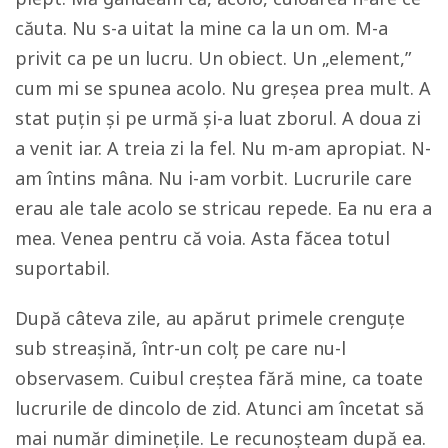
căuta. Nu s-a uitat la mine ca la un om. M-a
privit ca pe un lucru. Un obiect. Un „element,”
cum mi se spunea acolo. Nu greșea prea mult. A
stat puțin și pe urmă și-a luat zborul. A doua zi
a venit iar. A treia zi la fel. Nu m-am apropiat. N-
am întins mâna. Nu i-am vorbit. Lucrurile care
erau ale tale acolo se stricau repede. Ea nu era a
mea. Venea pentru că voia. Asta făcea totul
suportabil.
După câteva zile, au apărut primele crenguţe
sub streașină, într-un colț pe care nu-l
observasem. Cuibul creștea fără mine, ca toate
lucrurile de dincolo de zid. Atunci am încetat să
mai număr diminețile. Le recunoșteam după ea.