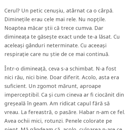
Cerul? Un petic cenușiu, atârnat ca o cârpă.
Diminețile erau cele mai rele. Nu nopţile.
Noaptea măcar știi că trece cumva. Dar
dimineața te găsește exact unde te-a lăsat. Cu
aceleași gânduri neterminate. Cu aceeași
respirație care nu știe de ce mai continuă.
Într-o dimineață, ceva s-a schimbat. N-a fost
nici rău, nici bine. Doar diferit. Acolo, asta era
suficient. Un zgomot mărunt, aproape
imperceptibil. Ca și cum cineva ar fi ciocănit din
greșeală în geam. Am ridicat capul fără să
vreau. La fereastră, o pasăre. Habar n-am ce fel.
Avea ochii mici, rotunzi. Penele colorate pe
piept. Mă gândeam că, acolo, culoarea n-are ce