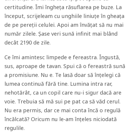
certitudine. Ȋmi îngheţa răsuflarea pe buze. La
început, scrijeleam cu unghiile liniuţe în gheaţa
de pe pereţii celulei. Apoi am învăţat să nu mai
număr zilele. Şase veri sună infinit mai blând
decât 2190 de zile.
Ce îmi amintesc limpede e fereastra. Ȋngustă,
sus, aproape de tavan. Spui că o fereastră sună
a promisiune. Nu e. Te lasă doar să înțelegi că
lumea continuă fără tine. Lumina intra rar,
nehotărât, ca un copil care nu-i sigur dacă are
voie. Trebuia să mă sui pe pat ca să văd cerul.
Nu era permis, dar ce mai conta încă o regulă
încălcată? Oricum nu le-am înţeles niciodată
regulile.