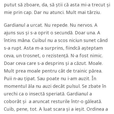
putut să zboare, da, să știi că asta mi-a trecut și
mie prin cap. Dar nu atunci. Mult mai târziu.
Gardianul a urcat. Nu repede. Nu nervos. A
ajuns sus și s-a oprit o secundă. Doar una. A
întins mâna. Cuibul nu a scos niciun sunet când
s-a rupt. Asta m-a surprins, fiindcă așteptam
ceva, un trosnet, o rezistență. N-a fost nimic.
Doar ceva care s-a desprins și a căzut. Moale.
Mult prea moale pentru cât de trainic părea.
Puii n-au țipat. Sau poate nu i-am auzit. În
momentul ăla nu auzi decât pulsul. Se zbate în
urechi ca o insectă speriată. Gardianul a
coborât și a aruncat resturile într-o găleată.
Cuib, pene, tot. A luat scara și a ieșit. Ordinea a