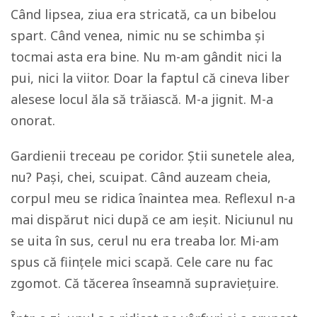
Când lipsea, ziua era stricată, ca un bibelou
spart. Când venea, nimic nu se schimba și
tocmai asta era bine. Nu m-am gândit nici la
pui, nici la viitor. Doar la faptul că cineva liber
alesese locul ăla să trăiască. M-a jignit. M-a
onorat.
Gardienii treceau pe coridor. Știi sunetele alea,
nu? Pași, chei, scuipat. Când auzeam cheia,
corpul meu se ridica înaintea mea. Reflexul n-a
mai dispărut nici după ce am ieșit. Niciunul nu
se uita în sus, cerul nu era treaba lor. Mi-am
spus că fiinţele mici scapă. Cele care nu fac
zgomot. Că tăcerea înseamnă supraviețuire.