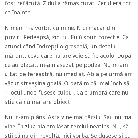
fost refăcută. Zidul a rămas curat. Cerul era tot
ca înainte.
Nimeni n-a vorbit cu mine. Nici măcar din
priviri. Pedeapsă, zici tu. Eu îi spun corecție. Ca
atunci când îndrepți o greșeală, un detaliu
mărunt, ceva care nu are voie să fie acolo. După
ce au plecat, m-am așezat pe podea. Nu m-am
uitat pe fereastră, nu imediat. Abia pe urmă am
văzut streașina goală. O pată mică, mai închisă
– locul unde fusese cuibul. Ca o umbră care nu
știe că nu mai are obiect.
Nu, n-am plâns. Asta vine mai târziu. Sau nu mai
vine. Ȋn ziua aia am lăsat terciul neatins. Nu, să
știi că nu din revoltă, nici vorbă. Se dusese și ea