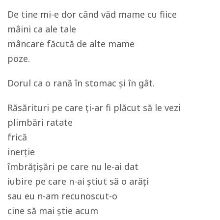
De tine mi-e dor când văd mame cu fiice
mâini ca ale tale
mâncare făcută de alte mame
poze.
Dorul ca o rană în stomac şi în gât.
Răsărituri pe care ți-ar fi plăcut să le vezi
plimbări ratate
frică
inerție
îmbrățișări pe care nu le-ai dat
iubire pe care n-ai știut să o arăți
sau eu n-am recunoscut-o
cine să mai știe acum