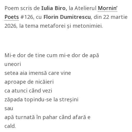
Poem scris de
Iulia Biro
,
la Atelierul
Mornin’
Poets
#126, cu
Florin Dumitrescu
, din 22 martie
2026, la tema metaforei și metonimiei.
Mi-e dor de tine cum mi-e dor de apă
uneori
setea aia imensă care vine
aproape de nicăieri
ca atunci când vezi
zăpada topindu-se la streşini
sau
apă turnată în pahar când afară e
cald.