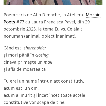
Poem scris de Alin Dimache, la Atelierul
Mornin’
Poets
#77 cu Laura Francisca Pavel, din 29
octombrie 2023, la tema Eu vs. Celălalt
nonuman (animal, obiect inanimat).
Când eşti
shareholder
şi mori până în
closing
cineva primeşte un
mail
şi află de moartea ta.
Tu erai un nume într-un act constitutiv,
acum eşti un om,
acum ai murit şi încet încet toate actele
constitutive vor scăpa de tine.