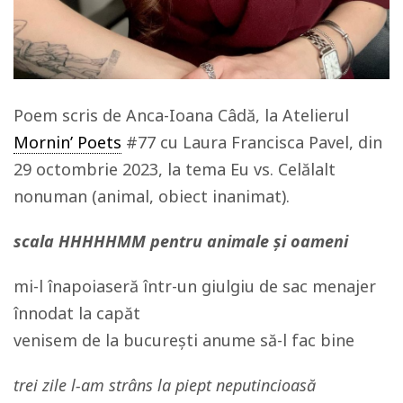
Poem scris de Anca-Ioana Câdă, la Atelierul
Mornin’ Poets
#77 cu Laura Francisca Pavel, din
29 octombrie 2023, la tema Eu vs. Celălalt
nonuman (animal, obiect inanimat).
scala HHHHHMM pentru animale şi oameni
mi-l înapoiaseră într-un giulgiu de sac menajer
înnodat la capăt
venisem de la bucurești anume să-l fac bine
trei zile l-am strâns la piept neputincioasă