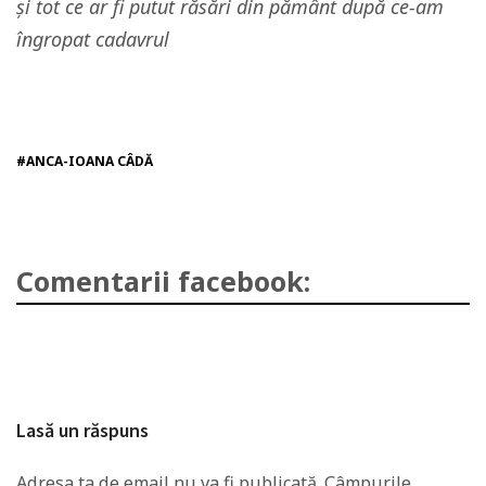
şi tot ce ar fi putut răsări din pământ după ce-am
îngropat cadavrul
#ANCA-IOANA CÂDĂ
Comentarii facebook:
Lasă un răspuns
Adresa ta de email nu va fi publicată.
Câmpurile