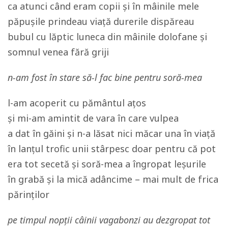
ca atunci când eram copii și în mâinile mele
păpușile prindeau viață durerile dispăreau
bubul cu lăptic luneca din mâinile dolofane și
somnul venea fără griji
n-am fost în stare să-l fac bine pentru soră-mea
l-am acoperit cu pământul ațos
şi mi-am amintit de vara în care vulpea
a dat în găini şi n-a lăsat nici măcar una în viaţă
în lanțul trofic unii stârpesc doar pentru că pot
era tot secetă şi soră-mea a îngropat leșurile
în grabă și la mică adâncime – mai mult de frica
părinților
pe timpul nopții câinii vagabonzi au dezgropat tot