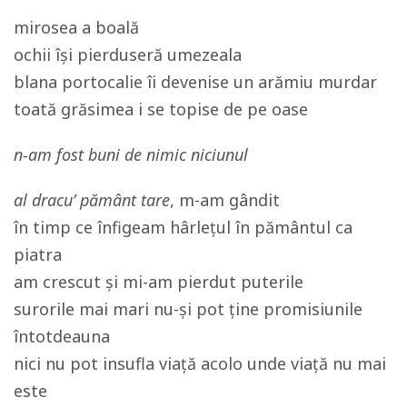
mirosea a boală
ochii îşi pierduseră umezeala
blana portocalie îi devenise un arămiu murdar
toată grăsimea i se topise de pe oase
n-am fost buni de nimic niciunul
al dracu’ pământ tare
, m-am gândit
în timp ce înfigeam hârleţul în pământul ca
piatra
am crescut și mi-am pierdut puterile
surorile mai mari nu-și pot ține promisiunile
întotdeauna
nici nu pot insufla viaţă acolo unde viaţă nu mai
este