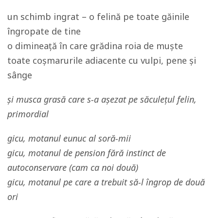
un schimb ingrat – o felină pe toate găinile
îngropate de tine
o dimineață în care grădina roia de muște
toate coşmarurile adiacente cu vulpi, pene şi
sânge
şi musca grasă care s-a așezat pe săculeţul felin,
primordial
gicu, motanul eunuc al soră-mii
gicu, motanul de pension fără instinct de
autoconservare (cam ca noi două)
gicu, motanul pe care a trebuit să-l îngrop de două
ori