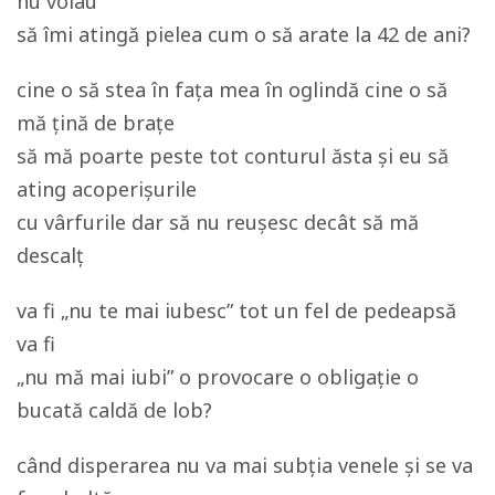
nu voiau
să îmi atingă pielea cum o să arate la 42 de ani?
cine o să stea în fața mea în oglindă cine o să
mă țină de brațe
să mă poarte peste tot conturul ăsta și eu să
ating acoperișurile
cu vârfurile dar să nu reușesc decât să mă
descalț
va fi „nu te mai iubesc” tot un fel de pedeapsă
va fi
„nu mă mai iubi” o provocare o obligație o
bucată caldă de lob?
când disperarea nu va mai subția venele și se va