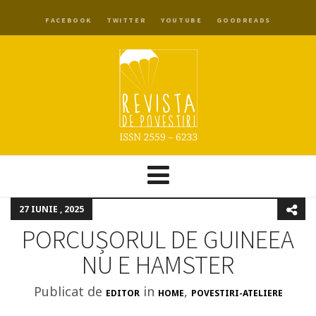
FACEBOOK
TWITTER
YOUTUBE
GOODREADS
27 IUNIE , 2025
PORCUȘORUL DE GUINEEA
NU E HAMSTER
Publicat de
in
,
EDITOR
HOME
POVESTIRI-ATELIERE