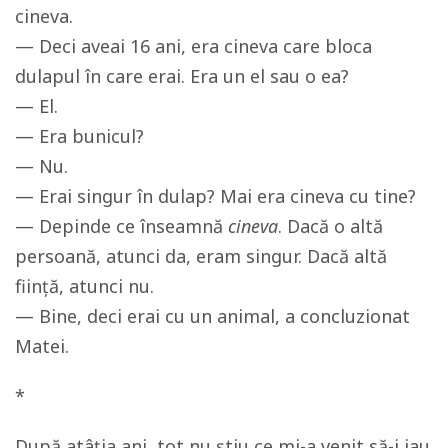
cineva.
— Deci aveai 16 ani, era cineva care bloca
dulapul în care erai. Era un el sau o ea?
— El.
— Era bunicul?
— Nu.
— Erai singur în dulap? Mai era cineva cu tine?
— Depinde ce înseamnă
cineva
. Dacă o altă
persoană, atunci da, eram singur. Dacă altă
ființă, atunci nu.
— Bine, deci erai cu un animal, a concluzionat
Matei.
*
După atâția ani, tot nu știu ce mi-a venit să-i iau