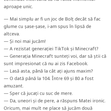
aproape unic.
— Mai simplu ar fi un joc de Bolț decât să fac
glume cu șase-șase, i-am spus în lipsă de
altceva.
— Și noi mai jucăm!
— A rezistat generației TikTok și Minecraft?
— Generația Minecraft sunteți voi, dar să știi că
sunt impresionat că nu ai zis Facebook.
— Lasă asta, până la cât ați ajuns maxim?
— O dată până la 104. Între 69 și 80 a fost
amuzant.
— Sper că jucați cu suc de mere.
— Da, uneori și de pere, a răspuns Matei ironic.
Oricum, mai mult ne place să jucăm două