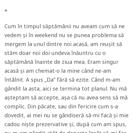
*
Cum în timpul săptămânii nu aveam cum să ne
vedem și în weekend nu se punea problema să
mergem la unul dintre noi acasă, am reușit să
stăm doar noi doi undeva înăuntru cu o
săptămână înainte de ziua mea. Eram singur
acasă și am chemat-o la mine când ne-am
întâlnit. A spus „Da” fără să ezite. Când m-am
gândit la asta, aici se termina tot planul. Nu mă
așteptam să accepte, așa că nu avea sens să mă
complic. Din păcate, sau din fericire cum s-a
dovedit, ai mei nu se gândiseră să-mi facă și mie
cadou niște prezervative și, după cum am spus,
nu m-am gândit atât de departe încât să-mi fac