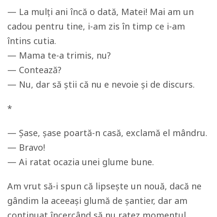
— La mulți ani încă o dată, Matei! Mai am un
cadou pentru tine, i-am zis în timp ce i-am
întins cutia.
— Mama te-a trimis, nu?
— Contează?
— Nu, dar să știi că nu e nevoie și de discurs.
*
— Șase, șase poartă-n casă, exclamă el mândru.
— Bravo!
— Ai ratat ocazia unei glume bune.
Am vrut să-i spun că lipsește un nouă, dacă ne
gândim la aceeași glumă de șantier, dar am
continuat încercând să nu ratez momentul