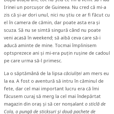
Irinei un porcușor de Guineea. Nu cred că mi-a
zis că și-ar dori unul, nici nu știu ce ar fi făcut cu
el în camera de cămin, dar poate asta era și
scuza. Să nu se simtă singură când nu poate
veni acasă în weekend; să aibă ceva care să-i
aducă aminte de mine. Tocmai împlinisem
optsprezece ani și mi-era puțin rușine de cadoul
pe care urma să-l primesc.
La o săptămână de la lipsa
căciuliței
am mers eu
la ea. A fost o aventură să intru în căminul de
fete, dar cel mai important lucru era că îmi
făcusem curaj să merg la cel mai îndepărtat
magazin din oraș și să cer nonșalant
o sticlă de
Cola, o pungă de sticksuri și două pachete de