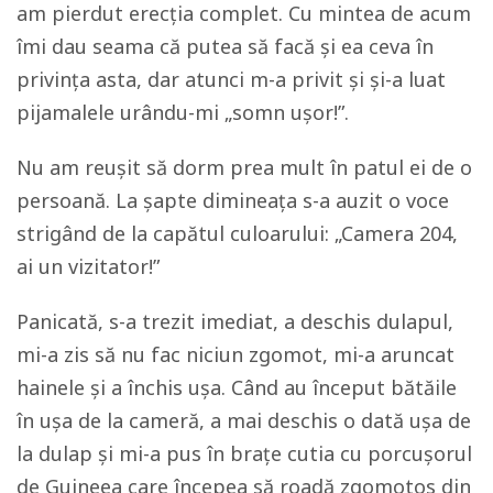
am pierdut erecția complet. Cu mintea de acum
îmi dau seama că putea să facă și ea ceva în
privința asta, dar atunci m-a privit și și-a luat
pijamalele urându-mi „somn ușor!”.
Nu am reușit să dorm prea mult în patul ei de o
persoană. La șapte dimineața s-a auzit o voce
strigând de la capătul culoarului: „Camera 204,
ai un vizitator!”
Panicată, s-a trezit imediat, a deschis dulapul,
mi-a zis să nu fac niciun zgomot, mi-a aruncat
hainele și a închis ușa. Când au început bătăile
în ușa de la cameră, a mai deschis o dată ușa de
la dulap și mi-a pus în brațe cutia cu porcușorul
de Guineea care începea să roadă zgomotos din