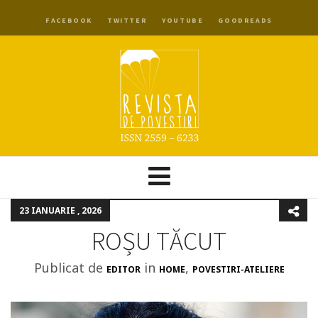
FACEBOOK
TWITTER
YOUTUBE
GOODREADS
23 IANUARIE , 2026
ROȘU TĂCUT
Publicat de
in
,
EDITOR
HOME
POVESTIRI-ATELIERE