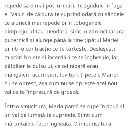
repede să o mai poți urmări. Te zguduie în fuga
ei. Valuri de căldură te cuprind odată cu sângele
ce alunecă mai repede prin toboganele
dimprejurul tău. Deodată, simți o zdruncinătură
puternică și ajunge până la tine țipătul Mariei
printr-o contracție ce te turtește. Deslușești
mișcări bruște și încordări ce te înghesuie, iar
pâlpâierile pulsului, ce odinioară erau
mângâieri, acum sunt lovituri. Țipetele Mariei
nu se opresc, așa cum nu se oprește acel nou
val ce te împresură de groază.
Într-o smucitură, Maria parcă se rupe în două și
un val de lumină te cuprinde. Simți cum
mâruntaiele fetei îngheață. O împunsătură