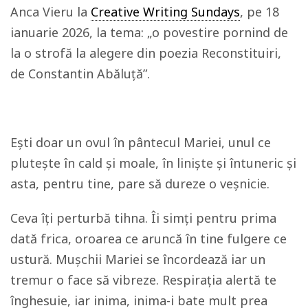
Anca Vieru la
Creative Writing Sundays
, pe 18
ianuarie 2026, la tema: „o povestire pornind de
la o strofă la alegere din poezia Reconstituiri,
de Constantin Abăluță”.
Ești doar un ovul în pântecul Mariei, unul ce
plutește în cald și moale, în liniște și întuneric și
asta, pentru tine, pare să dureze o veșnicie.
Ceva îți perturbă tihna. Îi simți pentru prima
dată frica, oroarea ce aruncă în tine fulgere ce
ustură. Mușchii Mariei se încordează iar un
tremur o face să vibreze. Respirația alertă te
înghesuie, iar inima, inima-i bate mult prea