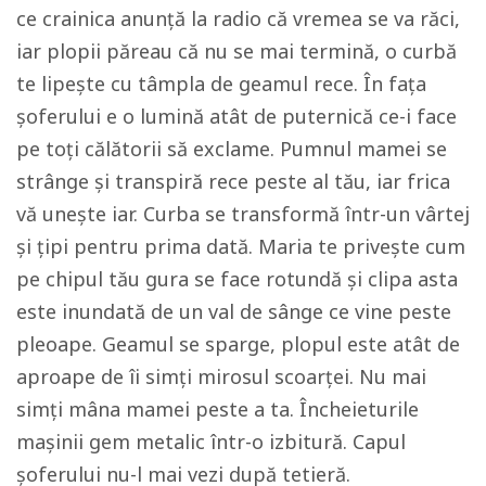
ce crainica anunță la radio că vremea se va răci,
iar plopii păreau că nu se mai termină, o curbă
te lipește cu tâmpla de geamul rece. În fața
șoferului e o lumină atât de puternică ce-i face
pe toți călătorii să exclame. Pumnul mamei se
strânge și transpiră rece peste al tău, iar frica
vă unește iar. Curba se transformă într-un vârtej
și țipi pentru prima dată. Maria te privește cum
pe chipul tău gura se face rotundă și clipa asta
este inundată de un val de sânge ce vine peste
pleoape. Geamul se sparge, plopul este atât de
aproape de îi simți mirosul scoarței. Nu mai
simți mâna mamei peste a ta. Încheieturile
mașinii gem metalic într-o izbitură. Capul
șoferului nu-l mai vezi după tetieră.