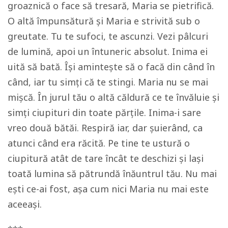
groaznică o face să tresară, Maria se pietrifică.
O altă împunsătură și Maria e strivită sub o
greutate. Tu te sufoci, te ascunzi. Vezi pâlcuri
de lumină, apoi un întuneric absolut. Inima ei
uită să bată. Își amintește să o facă din când în
când, iar tu simți că te stingi. Maria nu se mai
mișcă. În jurul tău o altă căldură ce te învăluie și
simți ciupituri din toate părțile. Inima-i sare
vreo două bătăi. Respiră iar, dar șuierând, ca
atunci când era răcită. Pe tine te ustură o
ciupitură atât de tare încât te deschizi și lași
toată lumina să pătrundă înăuntrul tău. Nu mai
ești ce-ai fost, așa cum nici Maria nu mai este
aceeași.