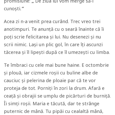
promisiune:
„
De ziua lui vom merge să-l
cunoști
.
”
Acea zi n-a venit prea curând. Trec vreo trei
anotimpuri. Te anunță cu o seară înainte că îi
poți scrie felicitarea și lui. Nu desenezi și nu
scrii nimic. Lași un plic gol, în care îți ascunzi
tăcerea și îl lipești după ce îl umezești cu limba.
Te îmbraci cu cele mai bune haine. E octombrie
și plouă, iar cizmele roșii cu buline albe de
cauciuc și pelerina de ploaie par că te vor
proteja de tot. Porniți în zori la drum. Afară e
ceață și obrajii se umplu de picărturi de burniță.
Îi simți roșii. Maria e tăcută, dar te strânge
puternic de mână. Tu pipăi cu cealaltă mână,