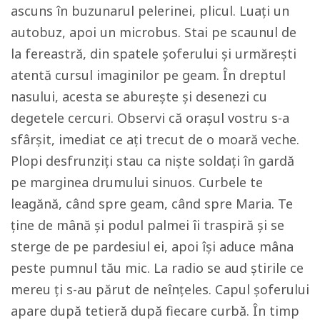
ascuns în buzunarul pelerinei, plicul. Luați un
autobuz, apoi un microbus. Stai pe scaunul de
la fereastră, din spatele șoferului și urmărești
atentă cursul imaginilor pe geam. În dreptul
nasului, acesta se aburește și desenezi cu
degetele cercuri. Observi că orașul vostru s-a
sfârșit, imediat ce ați trecut de o moară veche.
Plopi desfrunziți stau ca niște soldați în gardă
pe marginea drumului sinuos. Curbele te
leagănă, când spre geam, când spre Maria. Te
ține de mână și podul palmei îi traspiră și se
sterge de pe pardesiul ei, apoi își aduce mâna
peste pumnul tău mic. La radio se aud știrile ce
mereu ți s-au părut de neînțeles. Capul șoferului
apare după tetieră după fiecare curbă. În timp