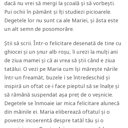
dacă nu vrei să mergi la școală și să vorbești.
Pui ochii în pământ și îți studiezi picioarele.
Degetele lor nu sunt ca ale Mariei, și ăsta este
un alt semn de posomorâre.
Știi să scrii. Într-o felicitare desenată de tine cu
ghiocei și un șnur alb roșu, îi urezi la mulți ani
de ziua mamei și că ai vrea să știi când e ziua
tatălui. O vezi pe Maria cum își mărește nările
într-un freamăt, buzele i se întredeschid și
inspiră un oftat ce-i face pieptul să se înalțe și
să rămână suspendat așa preț de o veșnicie.
Degetele se înmoaie iar mica felicitare alunecă
din mâinile ei. Maria eliberează oftatul și o
poveste incoerentă despre tatăl tău și o