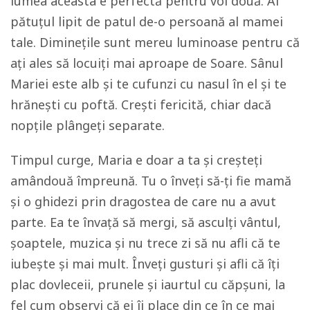
lumea aceasta e perfectă pentru voi două. Ai
pătuțul lipit de patul de-o persoană al mamei
tale. Diminețile sunt mereu luminoase pentru că
ați ales să locuiți mai aproape de Soare. Sânul
Mariei este alb și te cufunzi cu nasul în el și te
hrănești cu poftă. Crești fericită, chiar dacă
nopțile plângeți separate.
Timpul curge, Maria e doar a ta și creșteți
amândouă împreună. Tu o înveți să-ți fie mamă
și o ghidezi prin dragostea de care nu a avut
parte. Ea te învață să mergi, să asculți vântul,
șoaptele, muzica și nu trece zi să nu afli că te
iubește și mai mult. Înveți gusturi și afli că îți
plac dovleceii, prunele și iaurtul cu căpșuni, la
fel cum observi că ei îi place din ce în ce mai