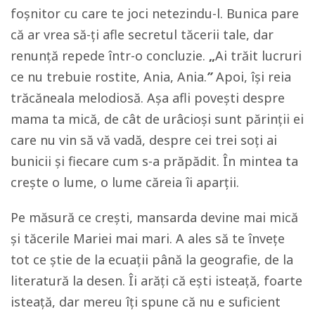
foșnitor cu care te joci netezindu-l. Bunica pare
că ar vrea să-ți afle secretul tăcerii tale, dar
renunță repede într-o concluzie.
„
Ai trăit lucruri
ce nu trebuie rostite, Ania, Ania.
”
Apoi, își reia
trăcăneala melodiosă. Așa afli povești despre
mama ta mică, de cât de urâcioși sunt părinții ei
care nu vin să vă vadă, despre cei trei soți ai
bunicii și fiecare cum s-a prăpădit. În mintea ta
crește o lume, o lume căreia îi aparții.
Pe măsură ce crești, mansarda devine mai mică
și tăcerile Mariei mai mari. A ales să te învețe
tot ce știe de la ecuații până la geografie, de la
literatură la desen. Îi arăți că ești isteață, foarte
isteață, dar mereu îți spune că nu e suficient