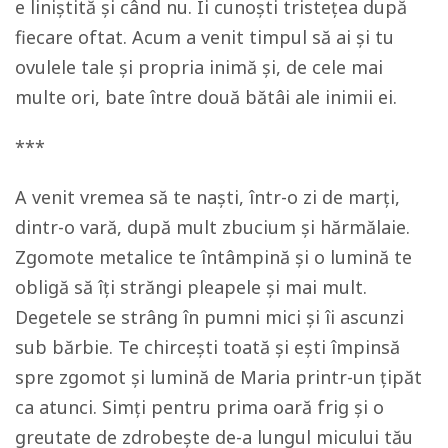
e liniștită și când nu. Îi cunoști tristețea după
fiecare oftat. Acum a venit timpul să ai și tu
ovulele tale și propria inimă și, de cele mai
multe ori, bate între două bătâi ale inimii ei.
***
A venit vremea să te naști, într-o zi de marți,
dintr-o vară, după mult zbucium și hărmălaie.
Zgomote metalice te întâmpină și o lumină te
obligă să îți străngi pleapele și mai mult.
Degetele se strâng în pumni mici și îi ascunzi
sub bărbie. Te chircești toată și ești împinsă
spre zgomot și lumină de Maria printr-un țipăt
ca atunci. Simți pentru prima oară frig și o
greutate de zdrobește de-a lungul micului tău