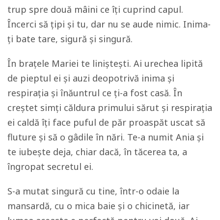
trup spre două mâini ce îți cuprind capul.
Încerci să țipi și tu, dar nu se aude nimic. Inima-
ți bate tare, sigură și singură.
În brațele Mariei te liniștești. Ai urechea lipită
de pieptul ei și auzi deopotrivă inima și
respirația și înăuntrul ce ți-a fost casă. În
creștet simți căldura primului sărut și respirația
ei caldă îți face puful de păr proaspăt uscat să
fluture și să o gâdile în nări. Te-a numit Ania și
te iubește deja, chiar dacă, în tăcerea ta, a
îngropat secretul ei.
S-a mutat singură cu tine, într-o odaie la
mansardă, cu o mica baie și o chicinetă, iar