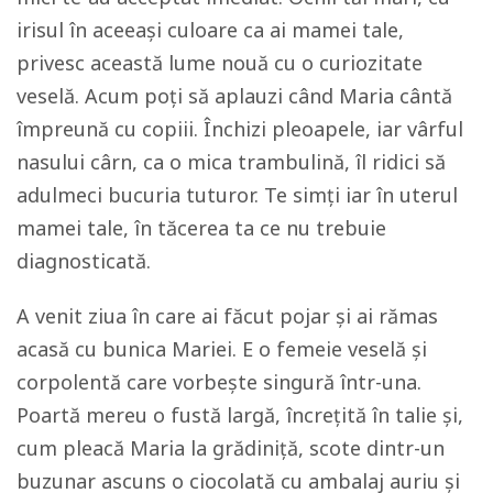
irisul în aceeași culoare ca ai mamei tale,
privesc această lume nouă cu o curiozitate
veselă. Acum poți să aplauzi când Maria cântă
împreună cu copiii. Închizi pleoapele, iar vârful
nasului cârn, ca o mica trambulină, îl ridici să
adulmeci bucuria tuturor. Te simți iar în uterul
mamei tale, în tăcerea ta ce nu trebuie
diagnosticată.
A venit ziua în care ai făcut pojar și ai rămas
acasă cu bunica Mariei. E o femeie veselă și
corpolentă care vorbește singură într-una.
Poartă mereu o fustă largă, încrețită în talie și,
cum pleacă Maria la grădiniță, scote dintr-un
buzunar ascuns o ciocolată cu ambalaj auriu și