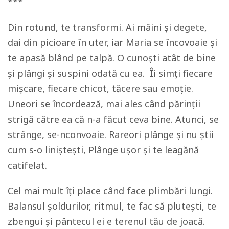
***
Din rotund, te transformi. Ai mâini și degete,
dai din picioare în uter, iar Maria se încovoaie și
te apasă blând pe talpă. O cunoști atât de bine
și plângi și suspini odată cu ea. Îi simți fiecare
mișcare, fiecare chicot, tăcere sau emoție.
Uneori se încordează, mai ales când părinții
strigă către ea că n-a făcut ceva bine. Atunci, se
strânge, se-nconvoaie. Rareori plânge și nu știi
cum s-o liniștești, Plânge ușor și te leagănă
catifelat.
Cel mai mult îți place când face plimbări lungi.
Balansul șoldurilor, ritmul, te fac să plutești, te
zbengui și pântecul ei e terenul tău de joacă.