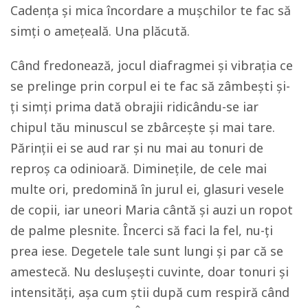
Cadența și mica încordare a mușchilor te fac să
simți o amețeală. Una plăcută.
Când fredonează, jocul diafragmei și vibrația ce
se prelinge prin corpul ei te fac să zâmbești și-
ți simți prima dată obrajii ridicându-se iar
chipul tău minuscul se zbârcește și mai tare.
Părinții ei se aud rar și nu mai au tonuri de
reproș ca odinioară. Diminețile, de cele mai
multe ori, predomină în jurul ei, glasuri vesele
de copii, iar uneori Maria cântă și auzi un ropot
de palme plesnite. Încerci să faci la fel, nu-ți
prea iese. Degetele tale sunt lungi și par că se
amestecă. Nu deslușești cuvinte, doar tonuri și
intensități, așa cum știi după cum respiră când