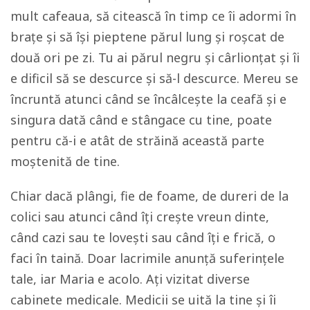
mult cafeaua, să citească în timp ce îi adormi în
brațe și să își pieptene părul lung și roșcat de
două ori pe zi. Tu ai părul negru și cârlionțat și îi
e dificil să se descurce și să-l descurce. Mereu se
încruntă atunci când se încâlcește la ceafă și e
singura dată când e stângace cu tine, poate
pentru că-i e atât de străină această parte
moștenită de tine.
Chiar dacă plângi, fie de foame, de dureri de la
colici sau atunci când îți crește vreun dinte,
când cazi sau te lovești sau când îți e frică, o
faci în taină. Doar lacrimile anunță suferințele
tale, iar Maria e acolo. Ați vizitat diverse
cabinete medicale. Medicii se uită la tine și îi