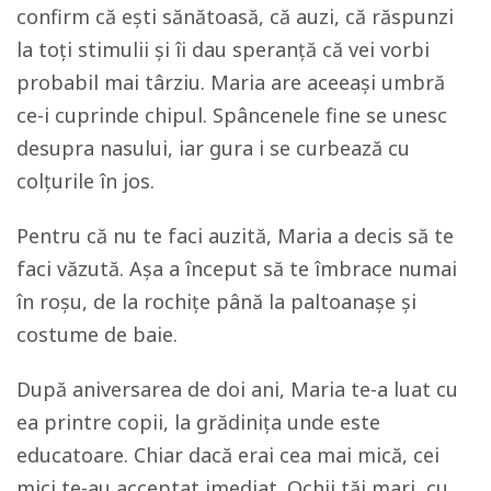
confirm că ești sănătoasă, că auzi, că răspunzi
la toți stimulii și îi dau speranță că vei vorbi
probabil mai târziu. Maria are aceeași umbră
ce-i cuprinde chipul. Spâncenele fine se unesc
desupra nasului, iar gura i se curbează cu
colțurile în jos.
Pentru că nu te faci auzită, Maria a decis să te
faci văzută. Așa a început să te îmbrace numai
în roșu, de la rochițe până la paltoanașe și
costume de baie.
După aniversarea de doi ani, Maria te-a luat cu
ea printre copii, la grădinița unde este
educatoare. Chiar dacă erai cea mai mică, cei
mici te-au acceptat imediat. Ochii tăi mari, cu