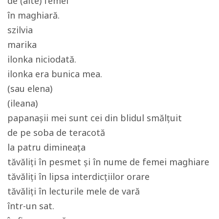
de (alte) femei
în maghiară.
szilvia
marika
ilonka niciodată.
ilonka era bunica mea.
(sau elena)
(ileana)
papanașii mei sunt cei din blidul smălțuit
de pe soba de teracotă
la patru dimineața
tăvăliți în pesmet și în nume de femei maghiare
tăvăliți în lipsa interdicțiilor orare
tăvăliți în lecturile mele de vară
într-un sat.