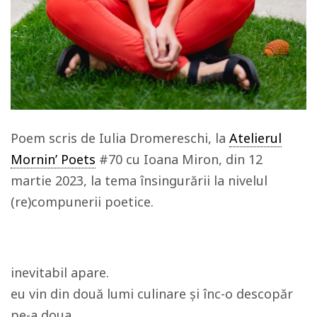
Poem scris de Iulia Dromereschi, la
Atelierul
Mornin’ Poets
#70 cu Ioana Miron, din 12
martie 2023, la tema însingurării la nivelul
(re)compunerii poetice.
inevitabil apare.
eu vin din două lumi culinare și înc-o descopăr
pe-a doua,