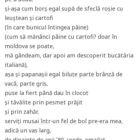
și-așa cum borș egal supă de sfeclă roșie cu
leuștean și cartofi
(în care bunicul întingea pâine)
(cum să mănânci pâine cu cartofi? doar în
moldova se poate,
mă gândeam, dar apoi am descoperit bucătăria
italiană),
așa și papanașii egal biluțe parte brânză de
vacă, parte gris,
puse la fiert până dau în clocot
și tăvălite prin pesmet prăjit
și prin zahăr.
serviți musai într-un fel de bol pre-era mea,
adică un vas larg,
de dinainte de anii ´80, verde, emailat