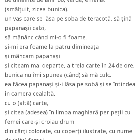
(smălțuit, zicea bunica).
un vas care se lăsa pe soba de teracotă, să țină
papanașii calzi,
să mănânc când mi-o fi foame.
și-mi era foame la patru dimineața
și mâncam papanași
și citeam mai departe, a treia carte în 24 de ore.
bunica nu îmi spunea (când) să mă culc.
ea făcea papanași și-i lăsa pe sobă și se întindea
în camera cealaltă,
cu o (altă) carte,
și citea (adesea) în limba maghiară peripeții cu
femei care-și croiau drum
din cărți colorate, cu coperți ilustrate, cu nume