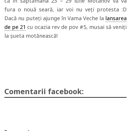
că în săptămâna 23 – 29 iulie Motanov vă va
fura o nouă seară, iar voi nu veți protesta :D
Dacă nu puteți ajunge în Vama Veche la
lansarea
de pe 21
cu ocazia rev de pov #5, musai să veniți
la șueta motănească!
Comentarii facebook: