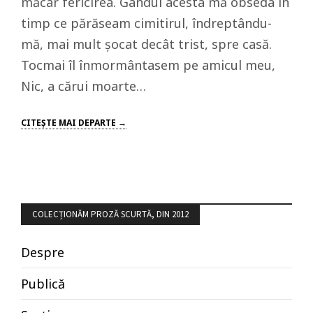
măcar fericirea. Gândul acesta mă obseda în
timp ce părăseam cimitirul, îndreptându-
mă, mai mult șocat decât trist, spre casă.
Tocmai îl înmormântasem pe amicul meu,
Nic, a cărui moarte…
CITEŞTE MAI DEPARTE →
COLECȚIONĂM PROZĂ SCURTĂ, DIN 2012
Despre
Publică