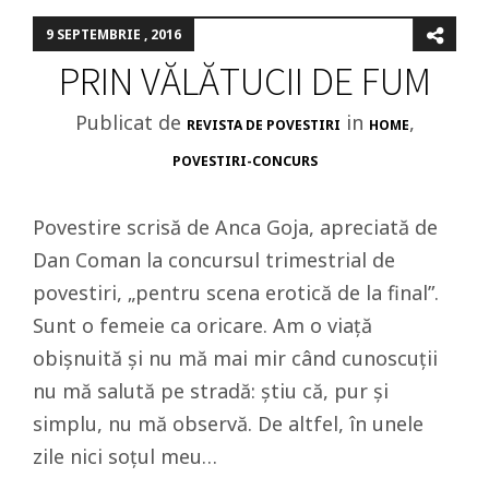
9 SEPTEMBRIE , 2016
PRIN VĂLĂTUCII DE FUM
Publicat de
in
,
REVISTA DE POVESTIRI
HOME
POVESTIRI-CONCURS
Povestire scrisă de Anca Goja, apreciată de
Dan Coman la concursul trimestrial de
povestiri, „pentru scena erotică de la final”.
Sunt o femeie ca oricare. Am o viaţă
obişnuită şi nu mă mai mir când cunoscuţii
nu mă salută pe stradă: ştiu că, pur şi
simplu, nu mă observă. De altfel, în unele
zile nici soţul meu…