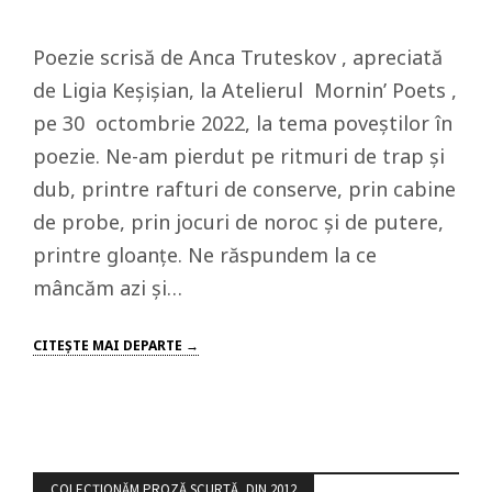
Poezie scrisă de Anca Truteskov , apreciată
de Ligia Keșișian, la Atelierul Mornin’ Poets ,
pe 30 octombrie 2022, la tema poveștilor în
poezie. Ne-am pierdut pe ritmuri de trap și
dub, printre rafturi de conserve, prin cabine
de probe, prin jocuri de noroc și de putere,
printre gloanțe. Ne răspundem la ce
mâncăm azi și…
CITEŞTE MAI DEPARTE →
COLECȚIONĂM PROZĂ SCURTĂ, DIN 2012