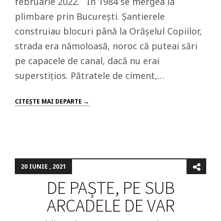
februarie 2022. În 1984 se mergea la
plimbare prin București. Șantierele
construiau blocuri până la Orășelul Copiilor,
strada era nămoloasă, noroc că puteai sări
pe capacele de canal, dacă nu erai
superstițios. Pătratele de ciment,…
CITEŞTE MAI DEPARTE →
20 IUNIE , 2021
DE PAȘTE, PE SUB
ARCADELE DE VAR