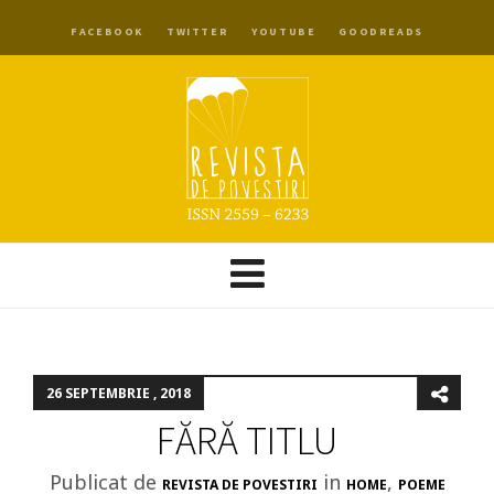
FACEBOOK
TWITTER
YOUTUBE
GOODREADS
26 SEPTEMBRIE , 2018
FĂRĂ TITLU
Publicat de
in
,
REVISTA DE POVESTIRI
HOME
POEME