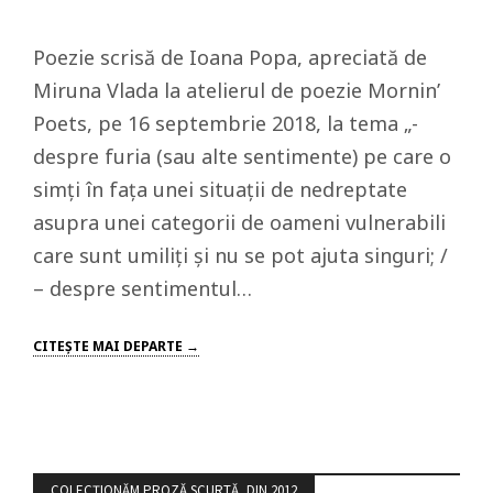
Poezie scrisă de Ioana Popa, apreciată de
Miruna Vlada la atelierul de poezie Mornin’
Poets, pe 16 septembrie 2018, la tema „-
despre furia (sau alte sentimente) pe care o
simți în fața unei situații de nedreptate
asupra unei categorii de oameni vulnerabili
care sunt umiliți și nu se pot ajuta singuri; /
– despre sentimentul…
CITEŞTE MAI DEPARTE →
COLECȚIONĂM PROZĂ SCURTĂ, DIN 2012