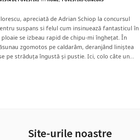
Florescu, apreciată de Adrian Schiop la concursul
pentru suspans si felul cum insinuează fantasticul în
de ploaie se izbeau rapid de chipu-mi înghețat. În
 răsunau zgomotos pe caldarâm, deranjând liniștea
 pe străduța îngustă și pustie. Ici, colo câte un…
Site-urile noastre