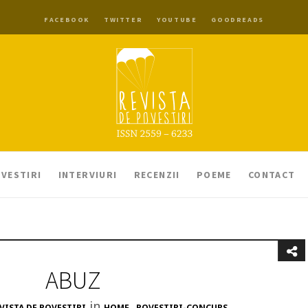
FACEBOOK
TWITTER
YOUTUBE
GOODREADS
VESTIRI
INTERVIURI
RECENZII
POEME
CONTACT
ABUZ
in
,
VISTA DE POVESTIRI
HOME
POVESTIRI-CONCURS