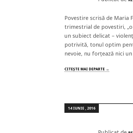
Povestire scrisă de Maria
trimestrial de povestiri, „
un subiect delicat – viole
potrivită, tonul optim pen
nevoie, nu forțează nici un 
CITEŞTE MAI DEPARTE →
14 IUNIE , 2016
Publicat de
RE