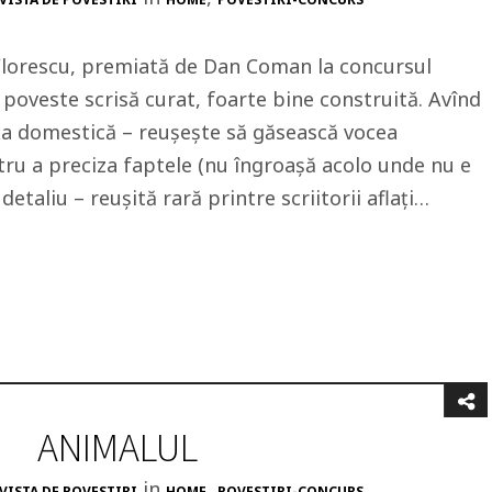
 Florescu, premiată de Dan Coman la concursul
o poveste scrisă curat, foarte bine construită. Avînd
nța domestică – reușește să găsească vocea
tru a preciza faptele (nu îngroașă acolo unde nu e
detaliu – reușită rară printre scriitorii aflați…
ANIMALUL
in
,
VISTA DE POVESTIRI
HOME
POVESTIRI-CONCURS