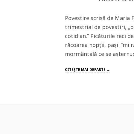
Povestire scrisă de Maria 
trimestrial de povestiri, „
cotidian.” Picăturile reci 
răcoarea nopții, pașii îmi
mormântală ce se așternuse
CITEŞTE MAI DEPARTE →