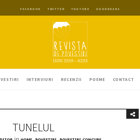
FACEBOOK
TWITTER
YOUTUBE
GOODREADS
VESTIRI
INTERVIURI
RECENZII
POEME
CONTACT
TUNELUL
in
,
,
DITOR
HOME
POVESTIRI
POVESTIRI-CONCURS