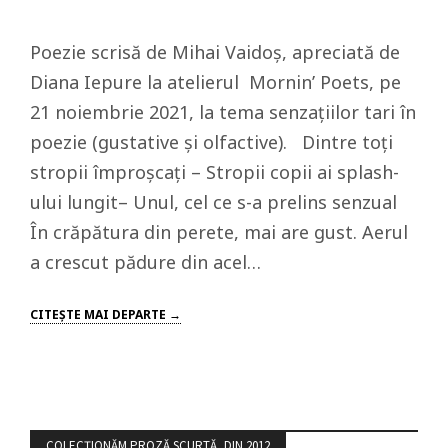
Poezie scrisă de Mihai Vaidoș, apreciată de
Diana Iepure la atelierul Mornin’ Poets, pe
21 noiembrie 2021, la tema senzațiilor tari în
poezie (gustative și olfactive). Dintre toți
stropii împroșcați – Stropii copii ai splash-
ului lungit– Unul, cel ce s-a prelins senzual
În crăpătura din perete, mai are gust. Aerul
a crescut pădure din acel…
CITEŞTE MAI DEPARTE →
COLECȚIONĂM PROZĂ SCURTĂ, DIN 2012