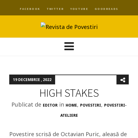
FACEBOOK
TWITTER
YOUTUBE
GOODREADS
19 DECEMBRIE , 2022
HIGH STAKES
Publicat de
in
,
,
EDITOR
HOME
POVESTIRI
POVESTIRI-
ATELIERE
Povestire scrisă de Octavian Puric, aleasă de