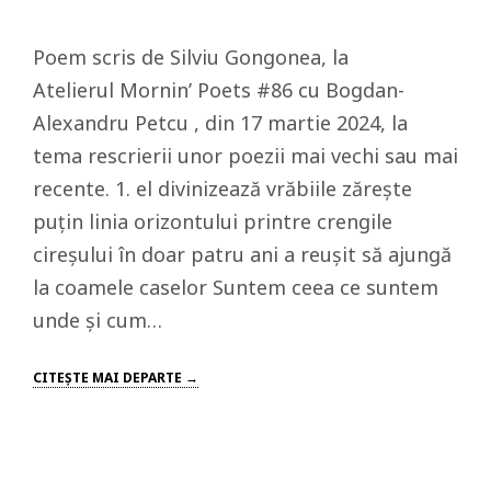
Poem scris de Silviu Gongonea, la
Atelierul Mornin’ Poets #86 cu Bogdan-
Alexandru Petcu , din 17 martie 2024, la
tema rescrierii unor poezii mai vechi sau mai
recente. 1. el divinizează vrăbiile zărește
puțin linia orizontului printre crengile
cireșului în doar patru ani a reușit să ajungă
la coamele caselor Suntem ceea ce suntem
unde și cum…
CITEŞTE MAI DEPARTE →