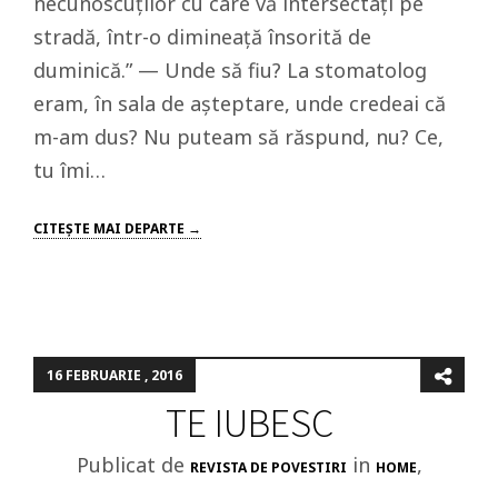
necunoscuților cu care vă intersectați pe
stradă, într-o dimineață însorită de
duminică.” — Unde să fiu? La stomatolog
eram, în sala de așteptare, unde credeai că
m-am dus? Nu puteam să răspund, nu? Ce,
tu îmi…
CITEŞTE MAI DEPARTE →
16 FEBRUARIE , 2016
TE IUBESC
Publicat de
in
,
REVISTA DE POVESTIRI
HOME