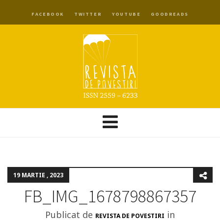
FACEBOOK
TWITTER
YOUTUBE
GOODREADS
19 MARTIE , 2023
FB_IMG_1678798867357
Publicat de
in
REVISTA DE POVESTIRI