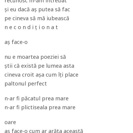
recunosc m-am întrebat
și eu dacă aș putea să fac
pe cineva să mă iubească
n e c o n d i ț i o n a t
aș face-o
nu e moartea poeziei să
știi că există pe lumea asta
cineva croit așa cum îți place
paltonul perfect
n-ar fi păcatul prea mare
n-ar fi plictiseala prea mare
oare
aș face-o cum ar arăta această