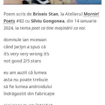
Poem scris de
Briseis Stan
, la Atelierul
Mornin’
Poets
#82 cu
Silviu Gongonea
, din 14 ianuarie
2024, la tema
poet ca tine mașinării ca noi.
domnule ian mcewan
când Jaclyn a spus că
it’s very very wrong it’s
not good 2/5 stars
eu am auzit că lumea
asta nu poate trebuie
să fie lumea androidului
îndrăgostit din fabricație