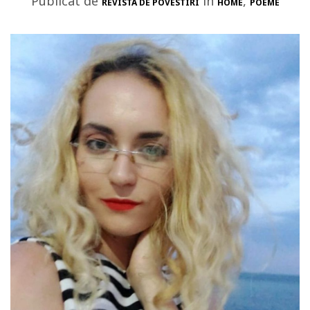
Publicat de
in
,
REVISTA DE POVESTIRI
HOME
POEME