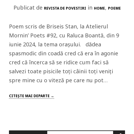
Publicat de
in
,
REVISTA DE POVESTIRI
HOME
POEME
Poem scris de Briseis Stan, la Atelierul
Mornin’ Poets #92, cu Raluca Boantă, din 9
iunie 2024, la tema orașului. dădea
spasmodic din coadă cred că era în agonie
cred că încerca să se ridice cum faci să
salvezi toate pisicile toți câinii toți veniți
spre mine cu o viteză pe care nu pot…
CITEŞTE MAI DEPARTE →