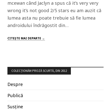
mcewan când Jaclyn a spus că it’s very very
wrong it’s not good 2/5 stars eu am auzit că
lumea asta nu poate trebuie să fie lumea
androidului îndrăgostit din…
CITEŞTE MAI DEPARTE →
COLECȚIONĂM PROZĂ SCURTĂ, DIN 2012
Despre
Publică
Susține