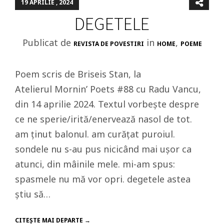
19 APRILIE , 2024
DEGETELE
Publicat de
in
,
REVISTA DE POVESTIRI
HOME
POEME
Poem scris de Briseis Stan, la
Atelierul Mornin’ Poets #88 cu Radu Vancu,
din 14 aprilie 2024. Textul vorbește despre
ce ne sperie/irită/enervează nasol de tot.
am ținut balonul. am curățat puroiul.
sondele nu s-au pus nicicând mai ușor ca
atunci, din mâinile mele. mi-am spus:
spasmele nu mă vor opri. degetele astea
știu să…
CITEŞTE MAI DEPARTE →