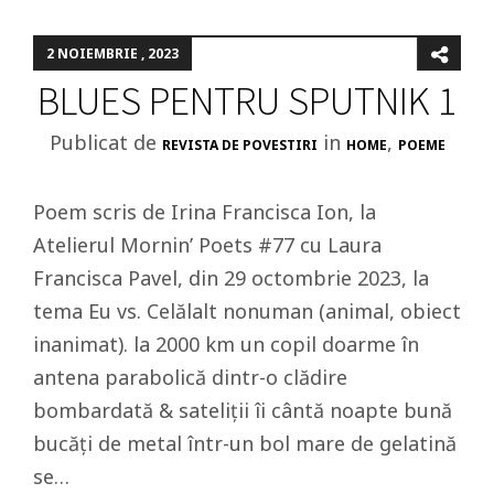
2 NOIEMBRIE , 2023
BLUES PENTRU SPUTNIK 1
Publicat de
in
,
REVISTA DE POVESTIRI
HOME
POEME
Poem scris de Irina Francisca Ion, la
Atelierul Mornin’ Poets #77 cu Laura
Francisca Pavel, din 29 octombrie 2023, la
tema Eu vs. Celălalt nonuman (animal, obiect
inanimat). la 2000 km un copil doarme în
antena parabolică dintr-o clădire
bombardată & sateliții îi cântă noapte bună
bucăți de metal într-un bol mare de gelatină
se…