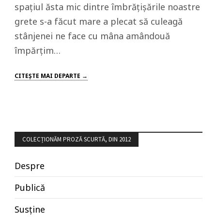
spațiul ăsta mic dintre îmbrățișările noastre
grete s-a făcut mare a plecat să culeagă
stânjenei ne face cu mâna amândouă
împărțim…
CITEŞTE MAI DEPARTE →
COLECȚIONĂM PROZĂ SCURTĂ, DIN 2012
Despre
Publică
Susține