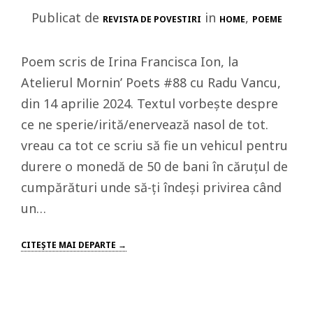
Publicat de
in
,
REVISTA DE POVESTIRI
HOME
POEME
Poem scris de Irina Francisca Ion, la
Atelierul Mornin’ Poets #88 cu Radu Vancu,
din 14 aprilie 2024. Textul vorbește despre
ce ne sperie/irită/enervează nasol de tot.
vreau ca tot ce scriu să fie un vehicul pentru
durere o monedă de 50 de bani în căruțul de
cumpărături unde să-ți îndeși privirea când
un…
CITEŞTE MAI DEPARTE →