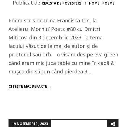
Publicat de
in
,
REVISTA DE POVESTIRI
HOME
POEME
Poem scris de Irina Francisca Ion, la
Atelierul Mornin’ Poets #80 cu Dmitri
Miticov, din 3 decembrie 2023, la tema
lacului văzut de la mal de autor și de
prietenul său orb. o visam des pe eva green
când eram mic juca table cu mine în cadă &
mușca din săpun când pierdea 3…
CITEŞTE MAI DEPARTE →
19 NOIEMBRIE , 2023