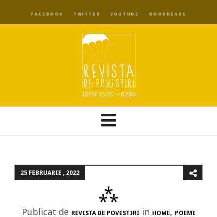
FACEBOOK
TWITTER
YOUTUBE
GOODREADS
25 FEBRUARIE , 2022
⁂
Publicat de
in
,
REVISTA DE POVESTIRI
HOME
POEME