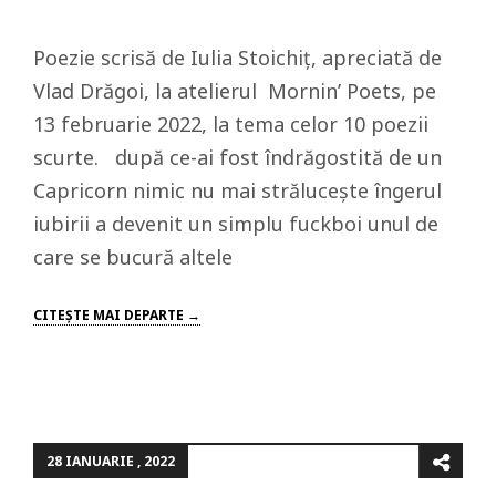
Poezie scrisă de Iulia Stoichiț, apreciată de
Vlad Drăgoi, la atelierul Mornin’ Poets, pe
13 februarie 2022, la tema celor 10 poezii
scurte. după ce-ai fost îndrăgostită de un
Capricorn nimic nu mai strălucește îngerul
iubirii a devenit un simplu fuckboi unul de
care se bucură altele
CITEŞTE MAI DEPARTE →
28 IANUARIE , 2022