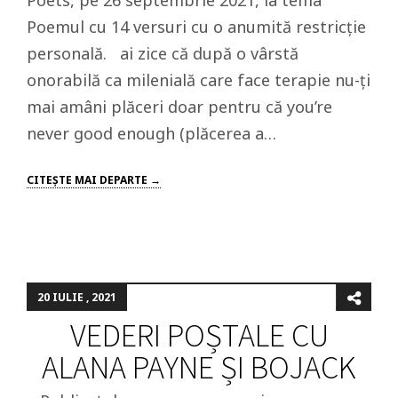
Poets, pe 26 septembrie 2021, la tema
Poemul cu 14 versuri cu o anumită restricție
personală. ai zice că după o vârstă
onorabilă ca milenială care face terapie nu-ți
mai amâni plăceri doar pentru că you’re
never good enough (plăcerea a…
CITEŞTE MAI DEPARTE →
20 IULIE , 2021
VEDERI POȘTALE CU
ALANA PAYNE ȘI BOJACK