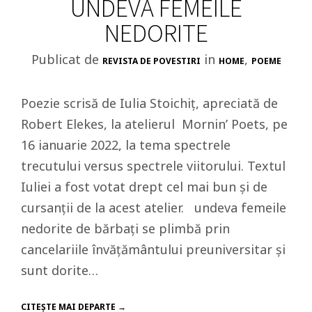
UNDEVA FEMEILE
NEDORITE
Publicat de
in
,
REVISTA DE POVESTIRI
HOME
POEME
Poezie scrisă de Iulia Stoichiț, apreciată de
Robert Elekes, la atelierul Mornin’ Poets, pe
16 ianuarie 2022, la tema spectrele
trecutului versus spectrele viitorului. Textul
Iuliei a fost votat drept cel mai bun și de
cursanții de la acest atelier. undeva femeile
nedorite de bărbați se plimbă prin
cancelariile învățământului preuniversitar și
sunt dorite…
CITEŞTE MAI DEPARTE →