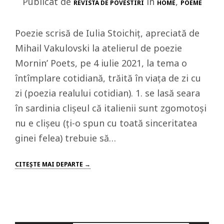
Publicat de
in
,
REVISTA DE POVESTIRI
HOME
POEME
Poezie scrisă de Iulia Stoichiț, apreciată de
Mihail Vakulovski la atelierul de poezie
Mornin’ Poets, pe 4 iulie 2021, la tema o
întîmplare cotidiană, trăită în viaţa de zi cu
zi (poezia realului cotidian). 1. se lasă seara
în sardinia clișeul că italienii sunt zgomotoși
nu e clișeu (ți-o spun cu toată sinceritatea
ginei felea) trebuie să…
CITEŞTE MAI DEPARTE →