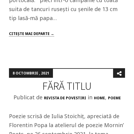
portocală. pleci într-o campanie cu toată
suita de tancuri rusești cu șenile de 13 cm
tip lasă-mă papa…
CITEŞTE MAI DEPARTE →
8 OCTOMBRIE , 2021
FĂRĂ TITLU
Publicat de
in
,
REVISTA DE POVESTIRI
HOME
POEME
Poezie scrisă de Iulia Stoichiț, apreciată de
Florentin Popa la atelierul de poezie Mornin’