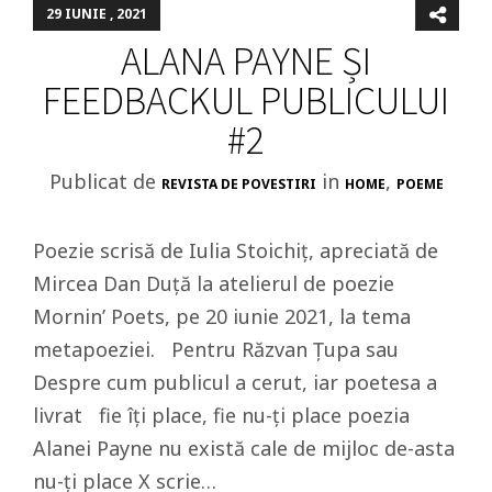
29 IUNIE , 2021
ALANA PAYNE ȘI
FEEDBACKUL PUBLICULUI
#2
Publicat de
in
,
REVISTA DE POVESTIRI
HOME
POEME
Poezie scrisă de Iulia Stoichiț, apreciată de
Mircea Dan Duță la atelierul de poezie
Mornin’ Poets, pe 20 iunie 2021, la tema
metapoeziei. Pentru Răzvan Ţupa sau
Despre cum publicul a cerut, iar poetesa a
livrat fie îţi place, fie nu-ţi place poezia
Alanei Payne nu există cale de mijloc de-asta
nu-ţi place X scrie…