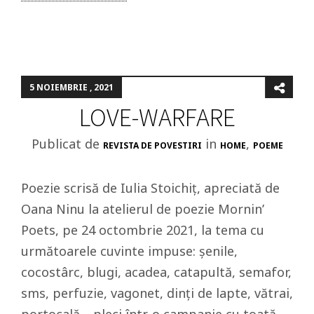
5 NOIEMBRIE , 2021
LOVE-WARFARE
Publicat de
in
,
REVISTA DE POVESTIRI
HOME
POEME
Poezie scrisă de Iulia Stoichiț, apreciată de
Oana Ninu la atelierul de poezie Mornin’
Poets, pe 24 octombrie 2021, la tema cu
următoarele cuvinte impuse: șenile,
cocostârc, blugi, acadea, catapultă, semafor,
sms, perfuzie, vagonet, dinți de lapte, vătrai,