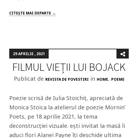
CITEŞTE MAI DEPARTE →
29 APRILIE , 2021
FILMUL VIEȚII LUI BOJACK
Publicat de
in
,
REVISTA DE POVESTIRI
HOME
POEME
Poezie scrisă de Iulia Stoichiț, apreciată de
Monica Stoica la atelierul de poezie Mornin’
Poets, pe 18 aprilie 2021, la tema
deconstrucției vizuale. ești invitat la masă îi
aduci flori Alanei Payne îți deschide ultima