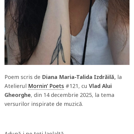
Poem scris de
Diana Maria-Talida Izdrăilă,
la
Atelierul
Mornin’ Poets
#121, cu
Vlad Alui
Gheorghe
, din 14 decembrie 2025, la tema
versurilor inspirate de muzică.
Adună-i pe toți laolaltă