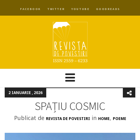
FACEBOOK
TWITTER
YOUTUBE
GOODREADS
2 IANUARIE , 2026
SPAȚIU COSMIC
Publicat de
in
,
REVISTA DE POVESTIRI
HOME
POEME