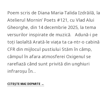
Poem scris de Diana Maria-Talida Izdrăilă, la
Atelierul Mornin’ Poets #121, cu Vlad Alui
Gheorghe, din 14 decembrie 2025, la tema
versurilor inspirate de muzică. Adună-i pe
toți laolaltă Arată-le viața ta ca-ntr-o cabină
CFR din mijlocul pustiului Stăm în câmp,
câmpul în afara atmosferei Oxigenul se
rarefiază când sunt privită din unghiuri
infraroșu În…
CITEŞTE MAI DEPARTE →