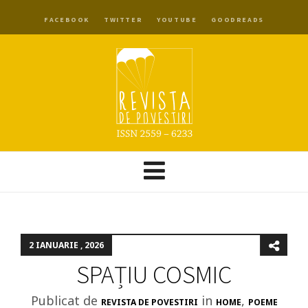
FACEBOOK
TWITTER
YOUTUBE
GOODREADS
2 IANUARIE , 2026
SPAȚIU COSMIC
Publicat de
in
,
REVISTA DE POVESTIRI
HOME
POEME