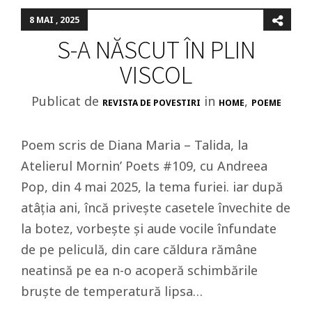
8 MAI , 2025
S-A NĂSCUT ÎN PLIN
VISCOL
Publicat de
in
,
REVISTA DE POVESTIRI
HOME
POEME
Poem scris de Diana Maria – Talida, la
Atelierul Mornin’ Poets #109, cu Andreea
Pop, din 4 mai 2025, la tema furiei. iar după
atâția ani, încă privește casetele învechite de
la botez, vorbește și aude vocile înfundate
de pe peliculă, din care căldura rămâne
neatinsă pe ea n-o acoperă schimbările
bruște de temperatură lipsa…