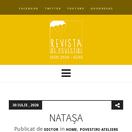
FACEBOOK
TWITTER
YOUTUBE
GOODREADS
30 IULIE , 2026
NATAȘA
Publicat de
in
,
EDITOR
HOME
POVESTIRI-ATELIERE