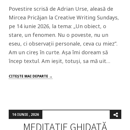
Povestire scrisă de Adrian Urse, aleasă de
Mircea Pricăjan la Creative Writing Sundays,
pe 14 iunie 2026, la tema: „Un obiect, o
stare, un fenomen. Nu o poveste, nu un
eseu, ci observații personale, ceva cu miez”.
Am un cireș în curte. Așa îmi doream să
încep textul. Am ieșit, totuși, sa mă uit…
CITEŞTE MAI DEPARTE →
16 IUNIE , 2026
MEDITAȚIE GHIDATĂ