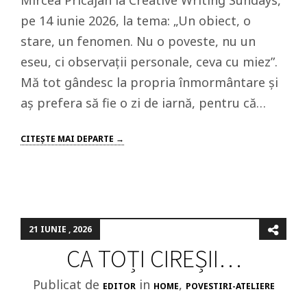
Mircea Pricăjan la Creative Writing Sundays,
pe 14 iunie 2026, la tema: „Un obiect, o
stare, un fenomen. Nu o poveste, nu un
eseu, ci observații personale, ceva cu miez”.
Mă tot gândesc la propria înmormântare și
aș prefera să fie o zi de iarnă, pentru că…
CITEŞTE MAI DEPARTE →
21 IUNIE , 2026
CA TOȚI CIREȘII…
Publicat de
in
,
EDITOR
HOME
POVESTIRI-ATELIERE