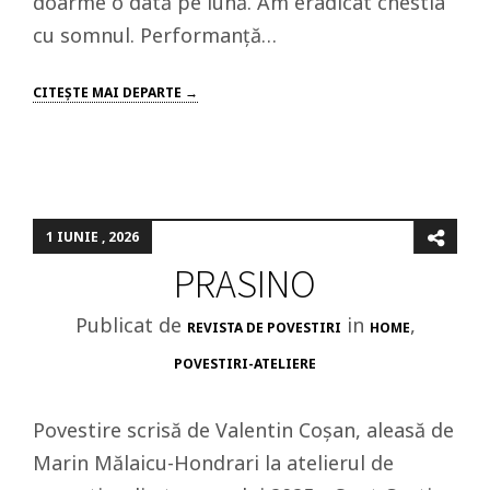
doarme o dată pe lună. Am eradicat chestia
cu somnul. Performanță…
CITEŞTE MAI DEPARTE →
1 IUNIE , 2026
PRASINO
Publicat de
in
,
REVISTA DE POVESTIRI
HOME
POVESTIRI-ATELIERE
Povestire scrisă de Valentin Coșan, aleasă de
Marin Mălaicu-Hondrari la atelierul de