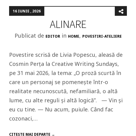
16 IUNIE , 2026
ALINARE
Publicat de
in
,
EDITOR
HOME
POVESTIRI-ATELIERE
Povestire scrisă de Livia Popescu, aleasă de
Cosmin Perța la Creative Writing Sundays,
pe 31 mai 2026, la tema: „O proză scurtă în
care un personaj se pomenește într-o
realitate necunoscută, nefamiliară, o altă
lume, cu alte reguli și altă logică”. — Vin și
eu cu tine. — Nu acum, puiule. Când fac
cozonaci,…
CITEŞTE MAI DEPARTE →