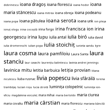
ioana dragoș
ioana
ioana florescu
dobrinescu
ioana hodor
maria stăncescu
ioana podeanu
ioana obreja
ioana mitrea
ioana serota
ioana pătulea
ioana unk
ioana popa
ion pleșa
irina
irina francisca ion
irina forgo
ionuț ologu
irina cocoșilă
georgescu
iulia biró
irina lupu
iulia antal
iulia david
iulia stoichiț
iulia dromereschi
iulian popa
iunieta sandu
kyre
laura
laura cosma
laura pamfiloiu
Laura Santa
stanciu
laur cavachi
laurențiu balintescu
lavinia andrei jennings
lavinica mitu
letiția provian
letitia barbuica
liliana
livia popescu
livia sfârăilă
liuba rusnac
niculescu
lorena
luminița colopelnic
trambițaș
lucian roșu
lucia stroilă
luminița ion-
maria ciurea
mara mihai
vîlciu
magdalena voiculeț
maria bertoldo
maria cârstian
maria covaliu
maria florescu
mariana băncilă