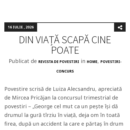
16 IULIE , 2026
DIN VIAȚĂ SCAPĂ CINE
POATE
Publicat de
in
,
REVISTA DE POVESTIRI
HOME
POVESTIRI-
CONCURS
Povestire scrisă de Luiza Alecsandru, apreciată
de Mircea Pricăjan la concursul trimestrial de
povestiri – „George cel mut ca un pește își dă
drumul la gură tîrziu în viață, deja om în toată
firea, după un accident la care e părtaș în drum