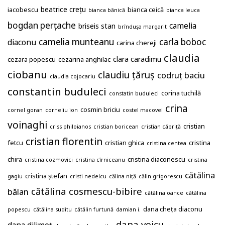
beatrice crețu
iacobescu
bianca ceică
bianca bănică
bianca leuca
bogdan perțache
camelia
briseis stan
brîndușa margarit
camelia munteanu
carla boboc
diaconu
carina chereji
claudia
clara caradimu
cezara popescu
cezarina anghilac
ciobanu
claudiu țăruș
codruț baciu
claudia cojocariu
constantin buduleci
corina tuchilă
constatin buduleci
crina
cosmin briciu
cornel goran
corneliu ion
costel macovei
voinaghi
cristian
criss philoianos
cristian boricean
cristian căpriță
cristian florentin
fetcu
cristian ghica
cristina
cristina centea
chira
cristina diaconescu
cristina cozmovici
cristina cîrniceanu
cristina
cătălina
cristina ștefan
gagiu
cristi nedelcu
călina niță
călin grigorescu
cătălina cosmescu-bibire
bălan
cătălina oance
cătălina
dana cheța diaconu
popescu
cătălina suditu
cătălin furtună
damian i.
dana voicu