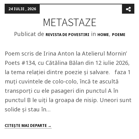
24 IULIE , 2026
METASTAZE
Publicat de
in
,
REVISTA DE POVESTIRI
HOME
POEME
Poem scris de Irina Anton la Atelierul Mornin’
Poets #134, cu Cătălina Bălan din 12 iulie 2026,
la tema relației dintre poezie și salvare. faza 1
muți cuvintele de colo-colo, încă te ascultă
transporți cu ele pasageri din punctul A în
punctul B le uiți la groapa de nisip. Uneori sunt
solide și stau în…
CITEŞTE MAI DEPARTE →