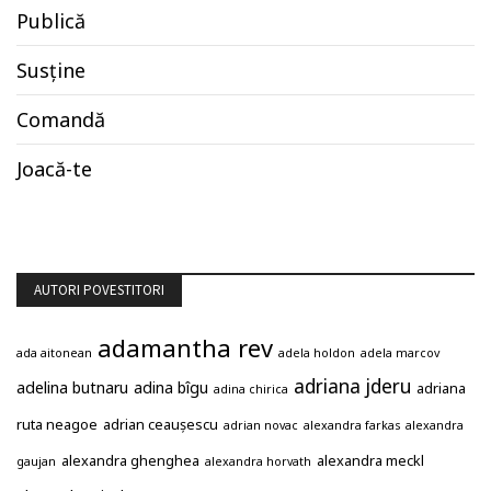
Publică
Susține
Comandă
Joacă-te
AUTORI POVESTITORI
adamantha rev
ada aitonean
adela holdon
adela marcov
adriana jderu
adelina butnaru
adina bîgu
adriana
adina chirica
ruta neagoe
adrian ceaușescu
adrian novac
alexandra farkas
alexandra
alexandra ghenghea
alexandra meckl
gaujan
alexandra horvath