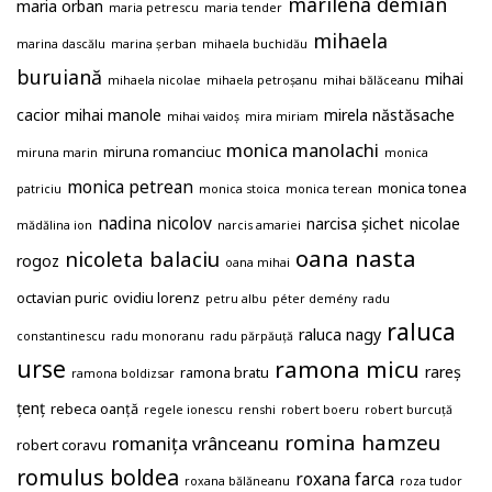
marilena demian
maria orban
maria petrescu
maria tender
mihaela
marina dascălu
marina șerban
mihaela buchidău
buruiană
mihai
mihaela nicolae
mihaela petroșanu
mihai bălăceanu
cacior
mihai manole
mirela năstăsache
mihai vaidoș
mira miriam
monica manolachi
miruna romanciuc
miruna marin
monica
monica petrean
monica tonea
patriciu
monica stoica
monica terean
nadina nicolov
narcisa șichet
nicolae
mădălina ion
narcis amariei
oana nasta
nicoleta balaciu
rogoz
oana mihai
octavian puric
ovidiu lorenz
petru albu
péter demény
radu
raluca
raluca nagy
constantinescu
radu monoranu
radu părpăuță
urse
ramona micu
rareș
ramona bratu
ramona boldizsar
țenț
rebeca oanță
regele ionescu
renshi
robert boeru
robert burcuță
romina hamzeu
romanița vrânceanu
robert coravu
romulus boldea
roxana farca
roxana bălăneanu
roza tudor