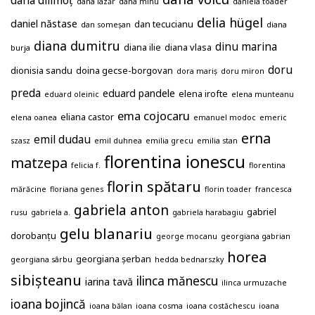
dana dilimoț
dana lazăr
dana mihu
daniela toader
delia hügel
daniel năstase
dan tecucianu
dan someșan
diana
diana dumitru
dinu marina
diana ilie
diana vlasa
burja
doru
dionisia sandu
doina gecse-borgovan
dora mariș
doru miron
preda
eduard pandele
elena irofte
eduard oleinic
elena munteanu
ema cojocaru
eliana castor
elena oanea
emanuel modoc
emeric
erna
emil dudau
szasz
emil duhnea
emilia grecu
emilia stan
florentina ionescu
matzepa
felicia f.
florentina
florin spătaru
mărăcine
floriana genes
florin toader
francesca
gabriela anton
gabriel
rusu
gabriela a.
gabriela harabagiu
gelu blanariu
dorobanțu
george mocanu
georgiana gabrian
horea
georgiana șerban
georgiana sârbu
hedda bednarszky
sibișteanu
ilinca mănescu
iarina tavă
ilinca urmuzache
ioana bojincă
ioana bălan
ioana cosma
ioana costăchescu
ioana