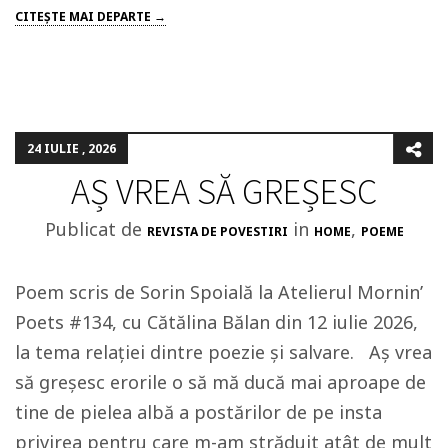
CITEŞTE MAI DEPARTE →
24 IULIE , 2026
AȘ VREA SĂ GREȘESC
Publicat de
in
,
REVISTA DE POVESTIRI
HOME
POEME
Poem scris de Sorin Spoială la Atelierul Mornin’
Poets #134, cu Cătălina Bălan din 12 iulie 2026,
la tema relației dintre poezie și salvare. Aș vrea
să greșesc erorile o să mă ducă mai aproape de
tine de pielea albă a postărilor de pe insta
privirea pentru care m-am străduit atât de mult