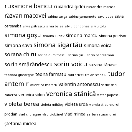
ruxandra bancu
ruxandra gidei
ruxandra manea
răzvan macovei
silvia
sabina varga
sabina yamamoto
savu popa
cerșamba
silvia pătrașcu
silviu balea
silviu gongonea
silviu țolu
simona goșu
simona marcu
simona petrișor
simona liutiev
simona sigartău
simona sava
simona voica
sorana chiru
sorina dumitrescu
sorina țuru
sorin pantelimon
sorin voicu
sorin smărăndescu
suzana tănase
tudor
teona farmatu
teodora gheorghe
toni aricei
traian stanciu
antemir
valentin antonescu
valentina moraru
vasile dan
veronica stănică
veronica sidon
zaberca
victor popescu
violeta berea
violeta urdă
viorel
violeta mihăeș
viorela strat
vlad minea
prodan
vlad c. dragne
vlad ciobănel
șerban acasandrei
ștefania miclea