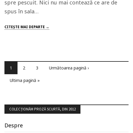
spre pescuit. Nici nu mai contează ce are de
spus în sala…
CITEŞTE MAI DEPARTE →
1
2
3
Următoarea pagină ›
Ultima pagină »
COLECȚIONĂM PROZĂ SCURTĂ, DIN 2012
Despre