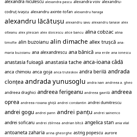
alexandra niculescu
alexandra voiv
alexandru-
alexandra pascu
codruț ivașcu
alexandru axinte-tofan
alexandru haraga
alexandru lăcătușu
alexandru savu
alexandru tanase
alex
alina cobzac
olteanu
alex plescan
alex stoicescu
alice bancu
alina
alin dimache
allex trușcă
alin buzoianu
timofte
ana-
ana bănică
ana alexandrescu
maria buzoianu
ana erde
ana ionescu
anastasia tache
anca-ioana câdă
anastasia fuioagă
andrada
andra berilă
anca chimoiu
anca goja
anca truteskov
andrada yunusoglu
clonțea
andra ivan
andreea a. gheo
andreea ferigeanu
andreea
andreea draghici
andreea gavrilă
oprea
andrei dumitrescu
andreea roxana ghiță
andrei constantin
andrei panțu
andrei gogu
andrei pann
andrei sainenco
angelica stan
andrei soficaru
andrei zbîrnea
andrian bîtcă
ania vilal
antoaneta zaharia
astrig popescu
aurore
arina gheorghe