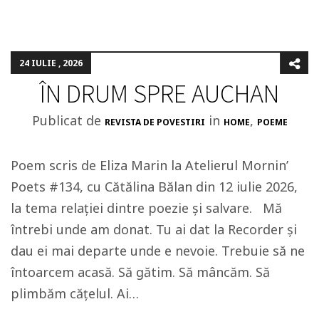
24 IULIE , 2026
ÎN DRUM SPRE AUCHAN
Publicat de
in
,
REVISTA DE POVESTIRI
HOME
POEME
Poem scris de Eliza Marin la Atelierul Mornin’
Poets #134, cu Cătălina Bălan din 12 iulie 2026,
la tema relației dintre poezie și salvare. Mă
întrebi unde am donat. Tu ai dat la Recorder și
dau ei mai departe unde e nevoie. Trebuie să ne
întoarcem acasă. Să gătim. Să mâncăm. Să
plimbăm cățelul. Ai…