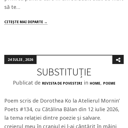
să te…
CITEŞTE MAI DEPARTE →
24 IULIE , 2026
SUBSTITUȚIE
Publicat de
in
,
REVISTA DE POVESTIRI
HOME
POEME
Poem scris de Dorothea Ko la Atelierul Mornin’
Poets #134, cu Cătălina Bălan din 12 iulie 2026,
la tema relației dintre poezie și salvare.
creierul meu în craniul ei l-ai cântărit în mâini