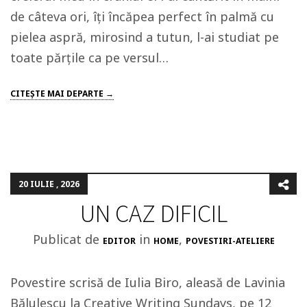
de câteva ori, îți încăpea perfect în palmă cu
pielea aspră, mirosind a tutun, l-ai studiat pe
toate părțile ca pe versul…
CITEŞTE MAI DEPARTE →
20 IULIE , 2026
UN CAZ DIFICIL
Publicat de
in
,
EDITOR
HOME
POVESTIRI-ATELIERE
Povestire scrisă de Iulia Biro, aleasă de Lavinia
Bălulescu la Creative Writing Sundays, pe 12