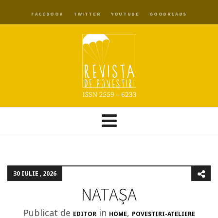
FACEBOOK
TWITTER
YOUTUBE
GOODREADS
30 IULIE , 2026
NATAȘA
Publicat de
in
,
EDITOR
HOME
POVESTIRI-ATELIERE