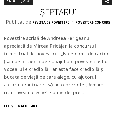
16 IULIE , 2026
ȘEPTARU’
Publicat de
in
REVISTA DE POVESTIRI
POVESTIRI-CONCURS
Povestire scrisă de Andreea Ferigeanu,
apreciată de Mircea Pricăjan la concursul
trimestrial de povestiri – „Nu e nimic de carton
(sau de hîrtie) în personajul din povestea asta.
Vocea lui e credibilă, iar asta face credibilă și
bucata de viață pe care alege, cu ajutorul
autorului/autoarei, să ne-o prezinte. „Aveam
ritm, aveau ureche”, spune despre…
CITEŞTE MAI DEPARTE →